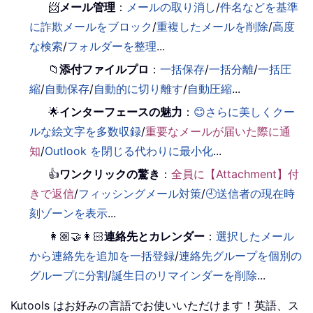
📨
メール管理
：
メールの取り消し
/
件名などを基準
に詐欺メールをブロック
/
重複したメールを削除
/
高度
な検索
/
フォルダーを整理
...
📁
添付ファイルプロ
：
一括保存
/
一括分離
/
一括圧
縮
/
自動保存
/
自動的に切り離す
/
自動圧縮
...
🌟
インターフェースの魅力
：
😊さらに美しくクー
ルな絵文字を多数収録
/
重要なメールが届いた際に通
知
/
Outlook を閉じる代わりに最小化
...
👍
ワンクリックの驚き
：
全員に【Attachment】付
きで返信
/
フィッシングメール対策
/
🕘送信者の現在時
刻ゾーンを表示
...
👩🏼‍🤝‍👩🏻
連絡先とカレンダー
：
選択したメール
から連絡先を追加を一括登録
/
連絡先グループを個別の
グループに分割
/
誕生日のリマインダーを削除
...
Kutools はお好みの言語でお使いいただけます！英語、ス