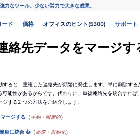
の強力なツール。
少ない労力で大きな成果。
ロード
価格
オフィスのヒント(5300)
サポート
複する連絡先データをマージ
たは移動すると、重複した連絡先が頻繁に発生します。単に削除す
る可能性があるからです。代わりに、重複連絡先を統合すれば
マージする2 つの方法をご紹介します。
をマージする
（
手動・限定的
）
を簡単に統合 👍
（
高速・自動化
）