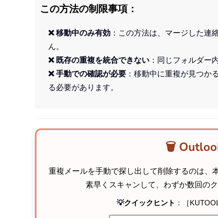
この方法の制限事項：
❌ 移動中のみ有効
：この方法は、マージした連
ん。
❌ 既存の重複を統合できない
：同じフォルダー
❌ 手動での確認が必要
：移動中に重複が見つか
る必要があります。
🗑️ O
重複メールを手動で探し出して削除するのは、
素早くスキャンして、わずか数回のク
💡
クイックヒント
：［KUTO