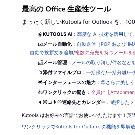
最高の Office 生産性ツール
まったく新しいKutools for Outlook
🤖
KUTOOLS AI
：
高度な AI 技術を活用
📧
メール自動化
：
自動返信（POP および IM
自動で挨拶文を追加
/
複数の宛先を持つメールを
📨
メール管理
：
メールの取り消し
/
件名など
📁
添付ファイルプロ
：
一括保存
/
一括分離
/
一
🌟
インターフェースの魅力
：
😊さらに美し
👍
ワンクリックの驚き
：
全員に【Attachm
👩🏼‍🤝‍👩🏻
連絡先とカレンダー
：
選択したメ
Kutools はお好みの言語でお使いいただけます
ワンクリックでKutools for Outlook の