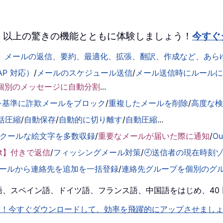
 を、100 以上の驚きの機能とともに体験しましょう！
今すぐ
して、メールの返信、要約、最適化、拡張、翻訳、作成など、あ
AP 対応）
/
メールのスケジュール送信
/
メール送信時にルールに基
個別のメッセージに自動分割
...
を基準に詐欺メールをブロック
/
重複したメールを削除
/
高度な
括圧縮
/
自動保存
/
自動的に切り離す
/
自動圧縮
...
くクールな絵文字を多数収録
/
重要なメールが届いた際に通知
/
O
ent】付きで返信
/
フィッシングメール対策
/
🕘送信者の現在時刻
ールから連絡先を追加を一括登録
/
連絡先グループを個別のグ
！英語、スペイン語、ドイツ語、フランス語、中国語をはじめ、4
機能を即解放！今すぐダウンロードして、効率を飛躍的にアップさせまし