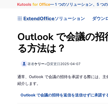
Kutools
for
Office
— 1 つのソリューション、5 つ
ExtendOffice
ソリューション
ダウン
Outlook で会
る方法は？
著者
ケリー
•
変更日
2025-04-07
通常、Outlook で会議の招待を承諾する際に
紹介します。
Outlook で会議の招待を返信を送信せずに承諾す