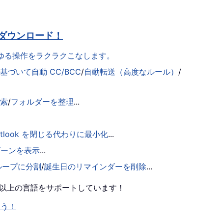
ダウンロード！
らゆる操作をラクラクこなします。
づいて自動 CC/BCC
/
自動転送（高度なルール）
/
検索
/
フォルダーを整理
...
utlook を閉じる代わりに最小化
...
ゾーンを表示
...
ループに分割
/
誕生日のリマインダーを削除
...
0 以上の言語をサポートしています！
ょう！