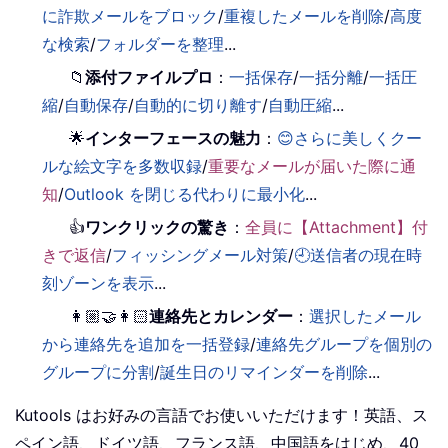
に詐欺メールをブロック
/
重複したメールを削除
/
高度
な検索
/
フォルダーを整理
...
📁
添付ファイルプロ
：
一括保存
/
一括分離
/
一括圧
縮
/
自動保存
/
自動的に切り離す
/
自動圧縮
...
🌟
インターフェースの魅力
：
😊さらに美しくクー
ルな絵文字を多数収録
/
重要なメールが届いた際に通
知
/
Outlook を閉じる代わりに最小化
...
👍
ワンクリックの驚き
：
全員に【Attachment】付
きで返信
/
フィッシングメール対策
/
🕘送信者の現在時
刻ゾーンを表示
...
👩🏼‍🤝‍👩🏻
連絡先とカレンダー
：
選択したメール
から連絡先を追加を一括登録
/
連絡先グループを個別の
グループに分割
/
誕生日のリマインダーを削除
...
Kutools はお好みの言語でお使いいただけます！英語、ス
ペイン語、ドイツ語、フランス語、中国語をはじめ、40