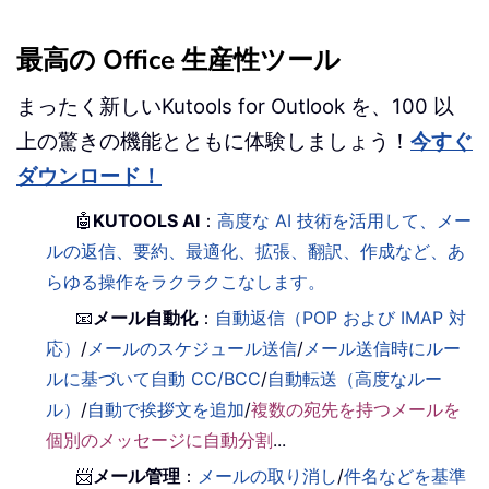
最高の Office 生産性ツール
まったく新しいKutools for Outlook を、100 以
上の驚きの機能とともに体験しましょう！
今すぐ
ダウンロード！
🤖
KUTOOLS AI
：
高度な AI 技術を活用して、メー
ルの返信、要約、最適化、拡張、翻訳、作成など、あ
らゆる操作をラクラクこなします。
📧
メール自動化
：
自動返信（POP および IMAP 対
応）
/
メールのスケジュール送信
/
メール送信時にルー
ルに基づいて自動 CC/BCC
/
自動転送（高度なルー
ル）
/
自動で挨拶文を追加
/
複数の宛先を持つメールを
個別のメッセージに自動分割
...
📨
メール管理
：
メールの取り消し
/
件名などを基準