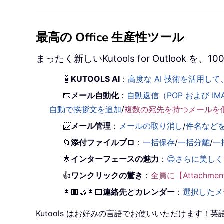
最高の Office 生産性ツール
まったく新しいKutools for Outlook
🤖
KUTOOLS AI
：
高度な AI 技術を活用
📧
メール自動化
：
自動返信（POP および IM
自動で挨拶文を追加
/
複数の宛先を持つメールを
📨
メール管理
：
メールの取り消し
/
件名など
📁
添付ファイルプロ
：
一括保存
/
一括分離
/
一
🌟
インターフェースの魅力
：
😊さらに美し
👍
ワンクリックの驚き
：
全員に【Attachm
👩🏼‍🤝‍👩🏻
連絡先とカレンダー
：
選択したメ
Kutools はお好みの言語でお使いいただけます