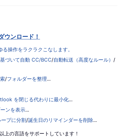
ダウンロード！
らゆる操作をラクラクこなします。
づいて自動 CC/BCC
/
自動転送（高度なルール）
/
検索
/
フォルダーを整理
...
utlook を閉じる代わりに最小化
...
ゾーンを表示
...
ループに分割
/
誕生日のリマインダーを削除
...
0 以上の言語をサポートしています！