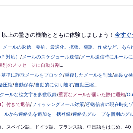
 を、100 以上の驚きの機能とともに体験しましょう！
今すぐ
して、メールの返信、要約、最適化、拡張、翻訳、作成など、あ
AP 対応）
/
メールのスケジュール送信
/
メール送信時にルールに基
個別のメッセージに自動分割
...
を基準に詐欺メールをブロック
/
重複したメールを削除
/
高度な
括圧縮
/
自動保存
/
自動的に切り離す
/
自動圧縮
...
くクールな絵文字を多数収録
/
重要なメールが届いた際に通知
/
O
ent】付きで返信
/
フィッシングメール対策
/
🕘送信者の現在時刻
ールから連絡先を追加を一括登録
/
連絡先グループを個別のグ
！英語、スペイン語、ドイツ語、フランス語、中国語をはじめ、4