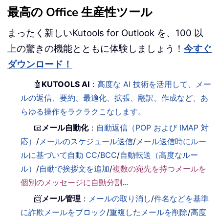
最高の Office 生産性ツール
まったく新しいKutools for Outlook を、100 以
上の驚きの機能とともに体験しましょう！
今すぐ
ダウンロード！
🤖
KUTOOLS AI
：
高度な AI 技術を活用して、メー
ルの返信、要約、最適化、拡張、翻訳、作成など、あ
らゆる操作をラクラクこなします。
📧
メール自動化
：
自動返信（POP および IMAP 対
応）
/
メールのスケジュール送信
/
メール送信時にルー
ルに基づいて自動 CC/BCC
/
自動転送（高度なルー
ル）
/
自動で挨拶文を追加
/
複数の宛先を持つメールを
個別のメッセージに自動分割
...
📨
メール管理
：
メールの取り消し
/
件名などを基準
に詐欺メールをブロック
/
重複したメールを削除
/
高度