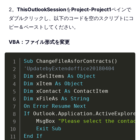
2。
ThisOutlookSession
を
Project-Project1
ペインで
ダブルクリックし、以下のコードを空のスクリプトにコ
ピー＆ペーストしてください。
VBA：ファイル形式を変更
Copy
Sub
 ChangeFileAsforContracts
(
)
'UpdatebyExtendoffice20180404
Dim
 xSelItems 
As
Object
Dim
 xItem 
As
Object
Dim
 xContact 
As
Dim
 xFileAs 
As
String
On
Error
Resume
Next
If
 Outlook
.
Application
.
ActiveExplorer
    MsgBox 
"Please select the contact
Exit
Sub
End
If