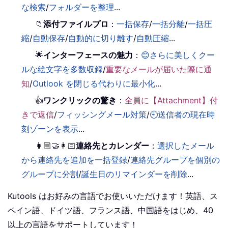
な検索
/
フォルダーを整理
...
📁
添付ファイルプロ
：
一括保存
/
一括分離
/
一括圧
縮
/
自動保存
/
自動的に切り離す
/
自動圧縮
...
🌟
インターフェースの魅力
：
😊さらに美しくクー
ルな絵文字を多数収録
/
重要なメールが届いた際に通
知
/
Outlook を閉じる代わりに最小化
...
👍
ワンクリックの驚き
：
全員に【Attachment】付
きで返信
/
フィッシングメール対策
/
🕘送信者の現在時
刻ゾーンを表示
...
👩🏼‍🤝‍👩🏻
連絡先とカレンダー
：
選択したメール
から連絡先を追加を一括登録
/
連絡先グループを個別の
グループに分割
/
誕生日のリマインダーを削除
...
Kutools はお好みの言語でお使いいただけます！英語、ス
ペイン語、ドイツ語、フランス語、中国語をはじめ、40
以上の言語をサポートしています！