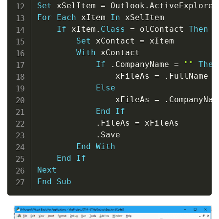
Set
 xSelItem 
=
 Outlook
.
ActiveExplorer
For
Each
 xItem 
In
 xSelItem

If
 xItem
.
Class
=
 olContact 
Then
Set
 xContact 
=
 xItem

With
 xContact

If
.
CompanyName 
=
""
Then
                xFileAs 
=
.
FullName

Else
                xFileAs 
=
.
CompanyName
End
If
.
FileAs 
=
 xFileAs

.
Save

End
With
End
If
Next
End
Sub