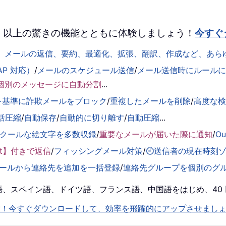
 を、100 以上の驚きの機能とともに体験しましょう！
今すぐ
して、メールの返信、要約、最適化、拡張、翻訳、作成など、あ
AP 対応）
/
メールのスケジュール送信
/
メール送信時にルールに基
個別のメッセージに自動分割
...
を基準に詐欺メールをブロック
/
重複したメールを削除
/
高度な
括圧縮
/
自動保存
/
自動的に切り離す
/
自動圧縮
...
くクールな絵文字を多数収録
/
重要なメールが届いた際に通知
/
O
ent】付きで返信
/
フィッシングメール対策
/
🕘送信者の現在時刻
ールから連絡先を追加を一括登録
/
連絡先グループを個別のグ
！英語、スペイン語、ドイツ語、フランス語、中国語をはじめ、4
機能を即解放！今すぐダウンロードして、効率を飛躍的にアップさせまし