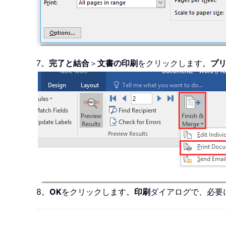
7。
完了と結合
＞
文書の印刷
をクリックします。
プ
8。
OK
をクリックします。
印刷
ダイアログで、必要