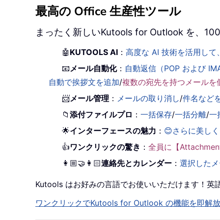
最高の Office 生産性ツール
まったく新しいKutools for Outlook
🤖
KUTOOLS AI
：
高度な AI 技術を活用
📧
メール自動化
：
自動返信（POP および IM
自動で挨拶文を追加
/
複数の宛先を持つメールを
📨
メール管理
：
メールの取り消し
/
件名など
📁
添付ファイルプロ
：
一括保存
/
一括分離
/
一
🌟
インターフェースの魅力
：
😊さらに美し
👍
ワンクリックの驚き
：
全員に【Attachm
👩🏼‍🤝‍👩🏻
連絡先とカレンダー
：
選択したメ
Kutools はお好みの言語でお使いいただけます
ワンクリックでKutools for Outlook の