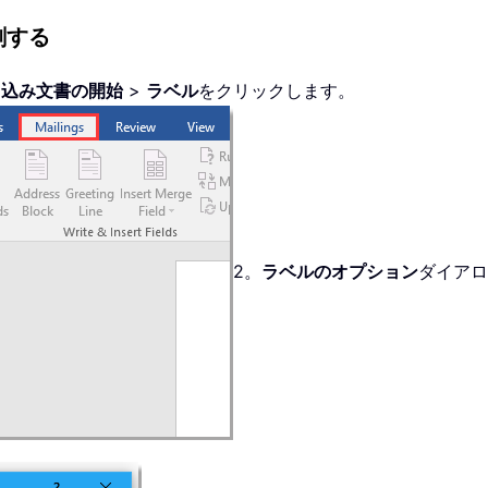
刷する
し込み文書の開始
>
ラベル
をクリックします。
2。
ラベルのオプション
ダイアロ