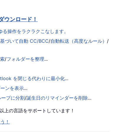
ダウンロード！
らゆる操作をラクラクこなします。
づいて自動 CC/BCC
/
自動転送（高度なルール）
/
検索
/
フォルダーを整理
...
utlook を閉じる代わりに最小化
...
ゾーンを表示
...
ループに分割
/
誕生日のリマインダーを削除
...
0 以上の言語をサポートしています！
ょう！