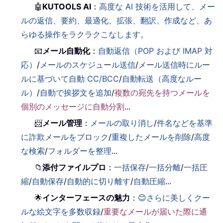
🤖
KUTOOLS AI
：
高度な AI 技術を活用して、メー
ルの返信、要約、最適化、拡張、翻訳、作成など、あ
らゆる操作をラクラクこなします。
📧
メール自動化
：
自動返信（POP および IMAP 対
応）
/
メールのスケジュール送信
/
メール送信時にルー
ルに基づいて自動 CC/BCC
/
自動転送（高度なルー
ル）
/
自動で挨拶文を追加
/
複数の宛先を持つメールを
個別のメッセージに自動分割
...
📨
メール管理
：
メールの取り消し
/
件名などを基準
に詐欺メールをブロック
/
重複したメールを削除
/
高度
な検索
/
フォルダーを整理
...
📁
添付ファイルプロ
：
一括保存
/
一括分離
/
一括圧
縮
/
自動保存
/
自動的に切り離す
/
自動圧縮
...
🌟
インターフェースの魅力
：
😊さらに美しくクー
ルな絵文字を多数収録
/
重要なメールが届いた際に通