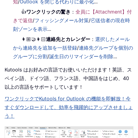
知
/
Outlook を閉じる代わりに最小化
...
👍
ワンクリックの驚き
：
全員に【Attachment】付
きで返信
/
フィッシングメール対策
/
🕘送信者の現在時
刻ゾーンを表示
...
👩🏼‍🤝‍👩🏻
連絡先とカレンダー
：
選択したメール
から連絡先を追加を一括登録
/
連絡先グループを個別の
グループに分割
/
誕生日のリマインダーを削除
...
Kutools はお好みの言語でお使いいただけます！英語、ス
ペイン語、ドイツ語、フランス語、中国語をはじめ、40
以上の言語をサポートしています！
ワンクリックでKutools for Outlook の機能を即解放！今
すぐダウンロードして、効率を飛躍的にアップさせましょ
う！