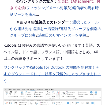
👍
ワンクリックの驚き
：
全員に【Attachment】付
きで返信
/
フィッシングメール対策
/
🕘送信者の現在時
刻ゾーンを表示
...
👩🏼‍🤝‍👩🏻
連絡先とカレンダー
：
選択したメール
から連絡先を追加を一括登録
/
連絡先グループを個別の
グループに分割
/
誕生日のリマインダーを削除
...
Kutools はお好みの言語でお使いいただけます！英語、ス
ペイン語、ドイツ語、フランス語、中国語をはじめ、40
以上の言語をサポートしています！
ワンクリックでKutools for Outlook の機能を即解放！今
すぐダウンロードして、効率を飛躍的にアップさせましょ
う！