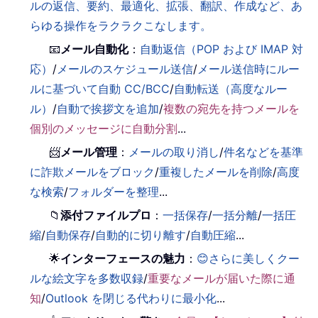
ルの返信、要約、最適化、拡張、翻訳、作成など、あ
らゆる操作をラクラクこなします。
📧
メール自動化
：
自動返信（POP および IMAP 対
応）
/
メールのスケジュール送信
/
メール送信時にルー
ルに基づいて自動 CC/BCC
/
自動転送（高度なルー
ル）
/
自動で挨拶文を追加
/
複数の宛先を持つメールを
個別のメッセージに自動分割
...
📨
メール管理
：
メールの取り消し
/
件名などを基準
に詐欺メールをブロック
/
重複したメールを削除
/
高度
な検索
/
フォルダーを整理
...
📁
添付ファイルプロ
：
一括保存
/
一括分離
/
一括圧
縮
/
自動保存
/
自動的に切り離す
/
自動圧縮
...
🌟
インターフェースの魅力
：
😊さらに美しくクー
ルな絵文字を多数収録
/
重要なメールが届いた際に通
知
/
Outlook を閉じる代わりに最小化
...