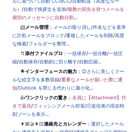
ルに基づいて自動 CC/BCC
/
自動転送（高度なルー
ル）
/
自動で挨拶文を追加
/
複数の宛先を持つメールを
個別のメッセージに自動分割
...
📨
メール管理
：
メールの取り消し
/
件名などを基準
に詐欺メールをブロック
/
重複したメールを削除
/
高度
な検索
/
フォルダーを整理
...
📁
添付ファイルプロ
：
一括保存
/
一括分離
/
一括圧
縮
/
自動保存
/
自動的に切り離す
/
自動圧縮
...
🌟
インターフェースの魅力
：
😊さらに美しくクー
ルな絵文字を多数収録
/
重要なメールが届いた際に通
知
/
Outlook を閉じる代わりに最小化
...
👍
ワンクリックの驚き
：
全員に【Attachment】付
きで返信
/
フィッシングメール対策
/
🕘送信者の現在時
刻ゾーンを表示
...
👩🏼‍🤝‍👩🏻
連絡先とカレンダー
：
選択したメール
から連絡先を追加を一括登録
/
連絡先グループを個別の