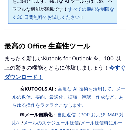
をご紹介します。強力な AI ツールをはじめ、パ
ワフルな機能が満載です！
すべての機能を制限な
く30 日間無料でお試しください
！
最高の Office 生産性ツール
まったく新しいKutools for Outlook を、100 以
上の驚きの機能とともに体験しましょう！
今すぐ
ダウンロード！
🤖
KUTOOLS AI
：
高度な AI 技術を活用して、メー
ルの返信、要約、最適化、拡張、翻訳、作成など、あ
らゆる操作をラクラクこなします。
📧
メール自動化
：
自動返信（POP および IMAP 対
応）
/
メールのスケジュール送信
/
メール送信時にルー