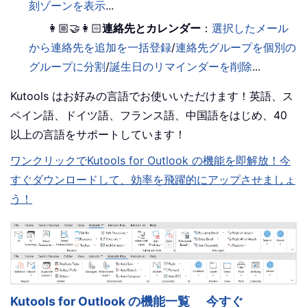
刻ゾーンを表示
...
👩🏼‍🤝‍👩🏻
連絡先とカレンダー
：
選択したメール
から連絡先を追加を一括登録
/
連絡先グループを個別の
グループに分割
/
誕生日のリマインダーを削除
...
Kutools はお好みの言語でお使いいただけます！英語、ス
ペイン語、ドイツ語、フランス語、中国語をはじめ、40
以上の言語をサポートしています！
ワンクリックでKutools for Outlook の機能を即解放！今
すぐダウンロードして、効率を飛躍的にアップさせましょ
う！
Kutools for Outlook の機能一覧
今すぐ