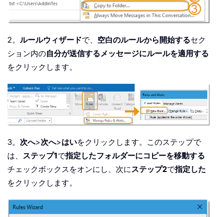
2。
ルールウィザード
で、
空白のルールから開始する
セク
ション内の
自分が送信するメッセージにルールを適用する
をクリックします。
3。
次へ
>
次へ
>
はい
をクリックします。このステップで
は、
ステップ1
で
指定したフォルダーにコピーを移動する
チェックボックスをオンにし、次に
ステップ2
で
指定した
をクリックします。