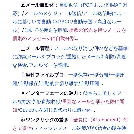
📧
メール自動化
：
自動返信（POP および IMAP 対
応）
/
メールのスケジュール送信
/
メール送信時にルー
ルに基づいて自動 CC/BCC
/
自動転送（高度なルー
ル）
/
自動で挨拶文を追加
/
複数の宛先を持つメールを
個別のメッセージに自動分割
...
📨
メール管理
：
メールの取り消し
/
件名などを基準
に詐欺メールをブロック
/
重複したメールを削除
/
高度
な検索
/
フォルダーを整理
...
📁
添付ファイルプロ
：
一括保存
/
一括分離
/
一括圧
縮
/
自動保存
/
自動的に切り離す
/
自動圧縮
...
🌟
インターフェースの魅力
：
😊さらに美しくクー
ルな絵文字を多数収録
/
重要なメールが届いた際に通
知
/
Outlook を閉じる代わりに最小化
...
👍
ワンクリックの驚き
：
全員に【Attachment】付
きで返信
/
フィッシングメール対策
/
🕘送信者の現在時