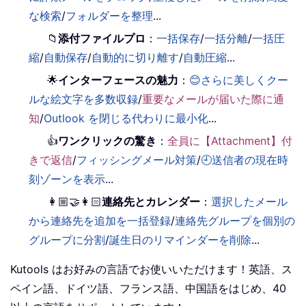
な検索
/
フォルダーを整理
...
📁
添付ファイルプロ
：
一括保存
/
一括分離
/
一括圧
縮
/
自動保存
/
自動的に切り離す
/
自動圧縮
...
🌟
インターフェースの魅力
：
😊さらに美しくクー
ルな絵文字を多数収録
/
重要なメールが届いた際に通
知
/
Outlook を閉じる代わりに最小化
...
👍
ワンクリックの驚き
：
全員に【Attachment】付
きで返信
/
フィッシングメール対策
/
🕘送信者の現在時
刻ゾーンを表示
...
👩🏼‍🤝‍👩🏻
連絡先とカレンダー
：
選択したメール
から連絡先を追加を一括登録
/
連絡先グループを個別の
グループに分割
/
誕生日のリマインダーを削除
...
Kutools はお好みの言語でお使いいただけます！英語、ス
ペイン語、ドイツ語、フランス語、中国語をはじめ、40