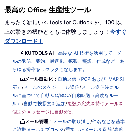
最高の Office 生産性ツール
まったく新しいKutools for Outlook を、100 以
上の驚きの機能とともに体験しましょう！
今すぐ
ダウンロード！
🤖
KUTOOLS AI
：
高度な AI 技術を活用して、メー
ルの返信、要約、最適化、拡張、翻訳、作成など、あ
らゆる操作をラクラクこなします。
📧
メール自動化
：
自動返信（POP および IMAP 対
応）
/
メールのスケジュール送信
/
メール送信時にルー
ルに基づいて自動 CC/BCC
/
自動転送（高度なルー
ル）
/
自動で挨拶文を追加
/
複数の宛先を持つメールを
個別のメッセージに自動分割
...
📨
メール管理
：
メールの取り消し
/
件名などを基準
に詐欺メールをブロック
/
重複したメールを削除
/
高度