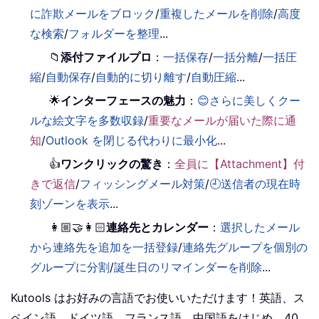
に詐欺メールをブロック
/
重複したメールを削除
/
高度
な検索
/
フォルダーを整理
...
📁
添付ファイルプロ
：
一括保存
/
一括分離
/
一括圧
縮
/
自動保存
/
自動的に切り離す
/
自動圧縮
...
🌟
インターフェースの魅力
：
😊さらに美しくクー
ルな絵文字を多数収録
/
重要なメールが届いた際に通
知
/
Outlook を閉じる代わりに最小化
...
👍
ワンクリックの驚き
：
全員に【Attachment】付
きで返信
/
フィッシングメール対策
/
🕘送信者の現在時
刻ゾーンを表示
...
👩🏼‍🤝‍👩🏻
連絡先とカレンダー
：
選択したメール
から連絡先を追加を一括登録
/
連絡先グループを個別の
グループに分割
/
誕生日のリマインダーを削除
...
Kutools はお好みの言語でお使いいただけます！英語、ス
ペイン語、ドイツ語、フランス語、中国語をはじめ、40