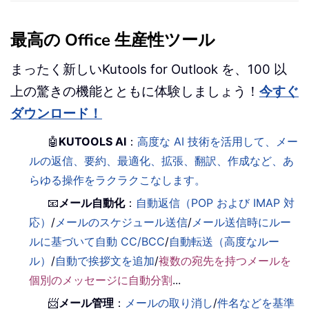
最高の Office 生産性ツール
まったく新しいKutools for Outlook を、100 以
上の驚きの機能とともに体験しましょう！
今すぐ
ダウンロード！
🤖
KUTOOLS AI
：
高度な AI 技術を活用して、メー
ルの返信、要約、最適化、拡張、翻訳、作成など、あ
らゆる操作をラクラクこなします。
📧
メール自動化
：
自動返信（POP および IMAP 対
応）
/
メールのスケジュール送信
/
メール送信時にルー
ルに基づいて自動 CC/BCC
/
自動転送（高度なルー
ル）
/
自動で挨拶文を追加
/
複数の宛先を持つメールを
個別のメッセージに自動分割
...
📨
メール管理
：
メールの取り消し
/
件名などを基準