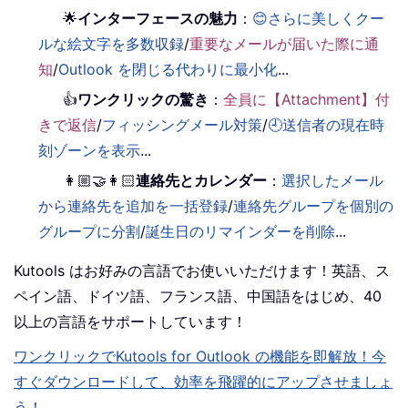
🌟
インターフェースの魅力
：
😊さらに美しくクー
ルな絵文字を多数収録
/
重要なメールが届いた際に通
知
/
Outlook を閉じる代わりに最小化
...
👍
ワンクリックの驚き
：
全員に【Attachment】付
きで返信
/
フィッシングメール対策
/
🕘送信者の現在時
刻ゾーンを表示
...
👩🏼‍🤝‍👩🏻
連絡先とカレンダー
：
選択したメール
から連絡先を追加を一括登録
/
連絡先グループを個別の
グループに分割
/
誕生日のリマインダーを削除
...
Kutools はお好みの言語でお使いいただけます！英語、ス
ペイン語、ドイツ語、フランス語、中国語をはじめ、40
以上の言語をサポートしています！
ワンクリックでKutools for Outlook の機能を即解放！今
すぐダウンロードして、効率を飛躍的にアップさせましょ
う！