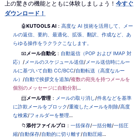
上の驚きの機能とともに体験しましょう！
今すぐ
ダウンロード！
🤖
KUTOOLS AI
：
高度な AI 技術を活用して、メー
ルの返信、要約、最適化、拡張、翻訳、作成など、あ
らゆる操作をラクラクこなします。
📧
メール自動化
：
自動返信（POP および IMAP 対
応）
/
メールのスケジュール送信
/
メール送信時にルー
ルに基づいて自動 CC/BCC
/
自動転送（高度なルー
ル）
/
自動で挨拶文を追加
/
複数の宛先を持つメールを
個別のメッセージに自動分割
...
📨
メール管理
：
メールの取り消し
/
件名などを基準
に詐欺メールをブロック
/
重複したメールを削除
/
高度
な検索
/
フォルダーを整理
...
📁
添付ファイルプロ
：
一括保存
/
一括分離
/
一括圧
縮
/
自動保存
/
自動的に切り離す
/
自動圧縮
...