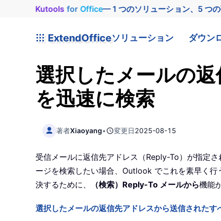
Kutools
for
Office
— 1 つのソリューション、5 つ
ExtendOffice
ソリューション
ダウン
選択したメールの返
を迅速に検索
著者
Xiaoyang
•
変更日
2025-08-15
受信メールに返信先アドレス（Reply-To）が指
ージを検索したい場合、Outlook でこれを素早
決するために、
（検索）Reply-To メールから
機能
選択したメールの返信先アドレスから送信されたす