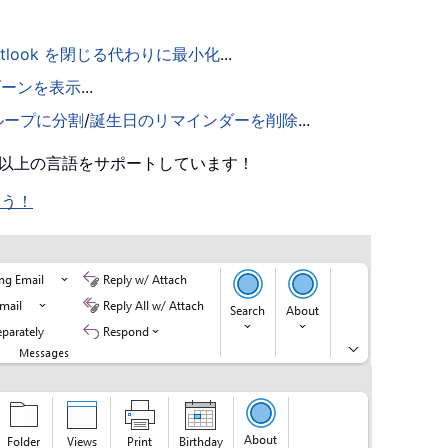
utlook を閉じる代わりに最小化
...
ゾーンを表示
...
ループに分割
/
誕生日のリマインダーを削除
...
0 以上の言語をサポートしています！
ょう！