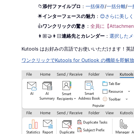
📁
添付ファイルプロ
：
一括保存
/
一括分離
/
一
🌟
インターフェースの魅力
：
😊さらに美し
👍
ワンクリックの驚き
：
全員に【Attachm
👩🏼‍🤝‍👩🏻
連絡先とカレンダー
：
選択したメ
Kutools はお好みの言語でお使いいただけます
ワンクリックでKutools for Outlook の