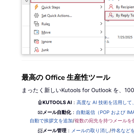
最高の Office 生産性ツール
まったく新しいKutools for Outlook
🤖
KUTOOLS AI
：
高度な AI 技術を活用
📧
メール自動化
：
自動返信（POP および IM
自動で挨拶文を追加
/
複数の宛先を持つメールを
📨
メール管理
：
メールの取り消し
/
件名など