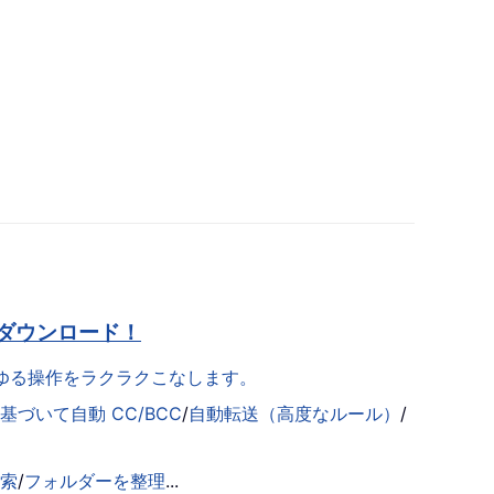
ダウンロード！
らゆる操作をラクラクこなします。
づいて自動 CC/BCC
/
自動転送（高度なルール）
/
検索
/
フォルダーを整理
...