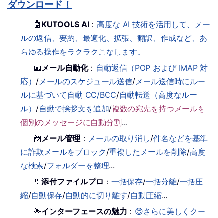
ダウンロード！
🤖
KUTOOLS AI
：
高度な AI 技術を活用して、メー
ルの返信、要約、最適化、拡張、翻訳、作成など、あ
らゆる操作をラクラクこなします。
📧
メール自動化
：
自動返信（POP および IMAP 対
応）
/
メールのスケジュール送信
/
メール送信時にルー
ルに基づいて自動 CC/BCC
/
自動転送（高度なルー
ル）
/
自動で挨拶文を追加
/
複数の宛先を持つメールを
個別のメッセージに自動分割
...
📨
メール管理
：
メールの取り消し
/
件名などを基準
に詐欺メールをブロック
/
重複したメールを削除
/
高度
な検索
/
フォルダーを整理
...
📁
添付ファイルプロ
：
一括保存
/
一括分離
/
一括圧
縮
/
自動保存
/
自動的に切り離す
/
自動圧縮
...
🌟
インターフェースの魅力
：
😊さらに美しくクー