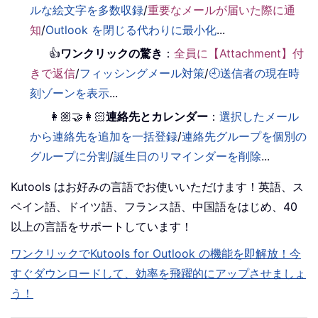
ルな絵文字を多数収録
/
重要なメールが届いた際に通
知
/
Outlook を閉じる代わりに最小化
...
👍
ワンクリックの驚き
：
全員に【Attachment】付
きで返信
/
フィッシングメール対策
/
🕘送信者の現在時
刻ゾーンを表示
...
👩🏼‍🤝‍👩🏻
連絡先とカレンダー
：
選択したメール
から連絡先を追加を一括登録
/
連絡先グループを個別の
グループに分割
/
誕生日のリマインダーを削除
...
Kutools はお好みの言語でお使いいただけます！英語、ス
ペイン語、ドイツ語、フランス語、中国語をはじめ、40
以上の言語をサポートしています！
ワンクリックでKutools for Outlook の機能を即解放！今
すぐダウンロードして、効率を飛躍的にアップさせましょ
う！