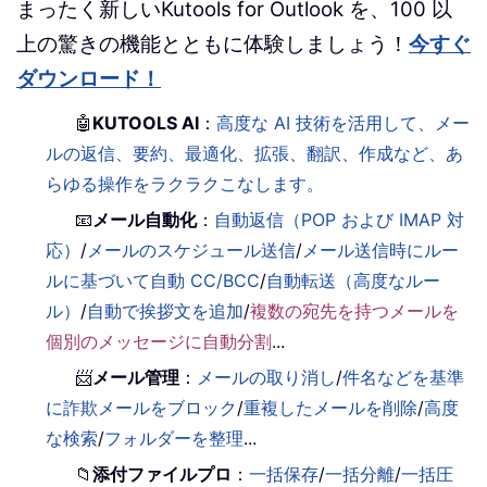
まったく新しいKutools for Outlook を、100 以
上の驚きの機能とともに体験しましょう！
今すぐ
ダウンロード！
🤖
KUTOOLS AI
：
高度な AI 技術を活用して、メー
ルの返信、要約、最適化、拡張、翻訳、作成など、あ
らゆる操作をラクラクこなします。
📧
メール自動化
：
自動返信（POP および IMAP 対
応）
/
メールのスケジュール送信
/
メール送信時にルー
ルに基づいて自動 CC/BCC
/
自動転送（高度なルー
ル）
/
自動で挨拶文を追加
/
複数の宛先を持つメールを
個別のメッセージに自動分割
...
📨
メール管理
：
メールの取り消し
/
件名などを基準
に詐欺メールをブロック
/
重複したメールを削除
/
高度
な検索
/
フォルダーを整理
...
📁
添付ファイルプロ
：
一括保存
/
一括分離
/
一括圧