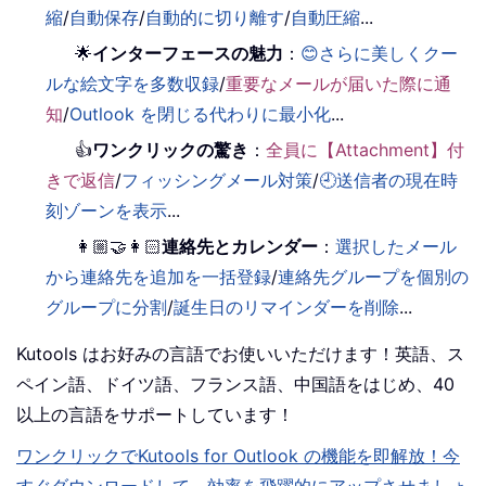
縮
/
自動保存
/
自動的に切り離す
/
自動圧縮
...
🌟
インターフェースの魅力
：
😊さらに美しくクー
ルな絵文字を多数収録
/
重要なメールが届いた際に通
知
/
Outlook を閉じる代わりに最小化
...
👍
ワンクリックの驚き
：
全員に【Attachment】付
きで返信
/
フィッシングメール対策
/
🕘送信者の現在時
刻ゾーンを表示
...
👩🏼‍🤝‍👩🏻
連絡先とカレンダー
：
選択したメール
から連絡先を追加を一括登録
/
連絡先グループを個別の
グループに分割
/
誕生日のリマインダーを削除
...
Kutools はお好みの言語でお使いいただけます！英語、ス
ペイン語、ドイツ語、フランス語、中国語をはじめ、40
以上の言語をサポートしています！
ワンクリックでKutools for Outlook の機能を即解放！今