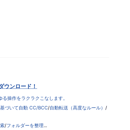
ダウンロード！
らゆる操作をラクラクこなします。
づいて自動 CC/BCC
/
自動転送（高度なルール）
/
検索
/
フォルダーを整理
...