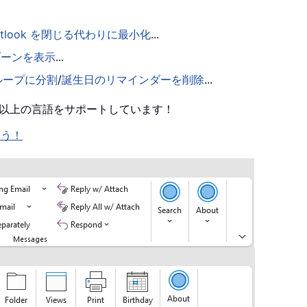
utlook を閉じる代わりに最小化
...
ゾーンを表示
...
ループに分割
/
誕生日のリマインダーを削除
...
0 以上の言語をサポートしています！
ょう！