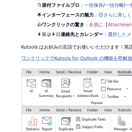
📁
添付ファイルプロ
：
一括保存
/
一括分離
/
一
🌟
インターフェースの魅力
：
😊さらに美し
👍
ワンクリックの驚き
：
全員に【Attachm
👩🏼‍🤝‍👩🏻
連絡先とカレンダー
：
選択したメ
Kutools はお好みの言語でお使いいただけます
ワンクリックでKutools for Outlook の