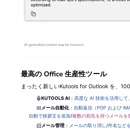
最高の Office 生産性ツール
まったく新しいKutools for Outlook
🤖
KUTOOLS AI
：
高度な AI 技術を活用
📧
メール自動化
：
自動返信（POP および IM
自動で挨拶文を追加
/
複数の宛先を持つメールを
📨
メール管理
：
メールの取り消し
/
件名など