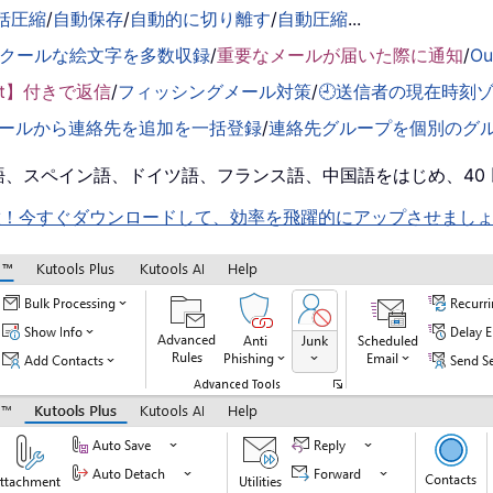
括圧縮
/
自動保存
/
自動的に切り離す
/
自動圧縮
...
くクールな絵文字を多数収録
/
重要なメールが届いた際に通知
/
O
ent】付きで返信
/
フィッシングメール対策
/
🕘送信者の現在時刻
ールから連絡先を追加を一括登録
/
連絡先グループを個別のグ
！英語、スペイン語、ドイツ語、フランス語、中国語をはじめ、4
機能を即解放！今すぐダウンロードして、効率を飛躍的にアップさせまし