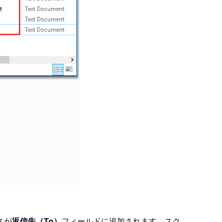
スが
返信先（To）
フィールドに追加されます。スク