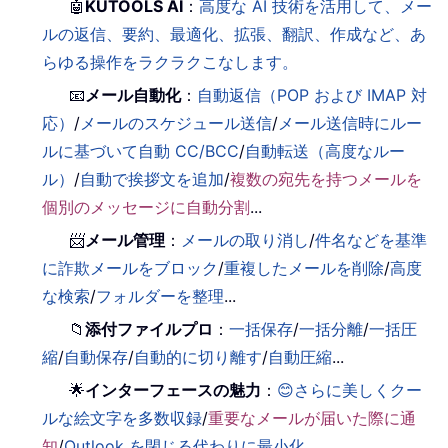
🤖
KUTOOLS AI
：
高度な AI 技術を活用して、メー
ルの返信、要約、最適化、拡張、翻訳、作成など、あ
らゆる操作をラクラクこなします。
📧
メール自動化
：
自動返信（POP および IMAP 対
応）
/
メールのスケジュール送信
/
メール送信時にルー
ルに基づいて自動 CC/BCC
/
自動転送（高度なルー
ル）
/
自動で挨拶文を追加
/
複数の宛先を持つメールを
個別のメッセージに自動分割
...
📨
メール管理
：
メールの取り消し
/
件名などを基準
に詐欺メールをブロック
/
重複したメールを削除
/
高度
な検索
/
フォルダーを整理
...
📁
添付ファイルプロ
：
一括保存
/
一括分離
/
一括圧
縮
/
自動保存
/
自動的に切り離す
/
自動圧縮
...
🌟
インターフェースの魅力
：
😊さらに美しくクー
ルな絵文字を多数収録
/
重要なメールが届いた際に通
知
/
Outlook を閉じる代わりに最小化
...