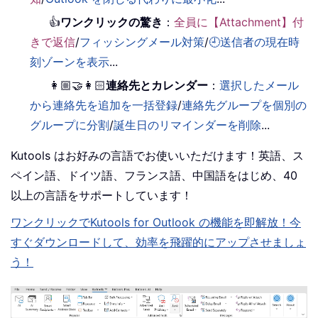
👍
ワンクリックの驚き
：
全員に【Attachment】付
きで返信
/
フィッシングメール対策
/
🕘送信者の現在時
刻ゾーンを表示
...
👩🏼‍🤝‍👩🏻
連絡先とカレンダー
：
選択したメール
から連絡先を追加を一括登録
/
連絡先グループを個別の
グループに分割
/
誕生日のリマインダーを削除
...
Kutools はお好みの言語でお使いいただけます！英語、ス
ペイン語、ドイツ語、フランス語、中国語をはじめ、40
以上の言語をサポートしています！
ワンクリックでKutools for Outlook の機能を即解放！今
すぐダウンロードして、効率を飛躍的にアップさせましょ
う！