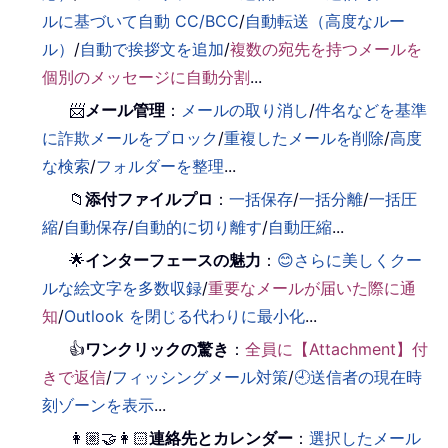
ルに基づいて自動 CC/BCC
/
自動転送（高度なルー
ル）
/
自動で挨拶文を追加
/
複数の宛先を持つメールを
個別のメッセージに自動分割
...
📨
メール管理
：
メールの取り消し
/
件名などを基準
に詐欺メールをブロック
/
重複したメールを削除
/
高度
な検索
/
フォルダーを整理
...
📁
添付ファイルプロ
：
一括保存
/
一括分離
/
一括圧
縮
/
自動保存
/
自動的に切り離す
/
自動圧縮
...
🌟
インターフェースの魅力
：
😊さらに美しくクー
ルな絵文字を多数収録
/
重要なメールが届いた際に通
知
/
Outlook を閉じる代わりに最小化
...
👍
ワンクリックの驚き
：
全員に【Attachment】付
きで返信
/
フィッシングメール対策
/
🕘送信者の現在時
刻ゾーンを表示
...
👩🏼‍🤝‍👩🏻
連絡先とカレンダー
：
選択したメール