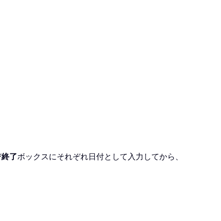
び
終了
ボックスにそれぞれ日付として入力してから、