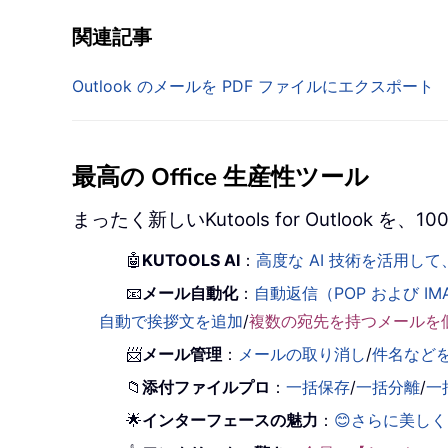
関連記事
Outlook のメールを PDF ファイルにエクスポート
最高の Office 生産性ツール
まったく新しいKutools for Outlook
🤖
KUTOOLS AI
：
高度な AI 技術を活用
📧
メール自動化
：
自動返信（POP および IM
自動で挨拶文を追加
/
複数の宛先を持つメールを
📨
メール管理
：
メールの取り消し
/
件名など
📁
添付ファイルプロ
：
一括保存
/
一括分離
/
一
🌟
インターフェースの魅力
：
😊さらに美し