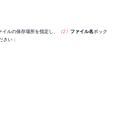
ファイルの保存場所を指定し、
（2）
ファイル名
ボック
ださい：