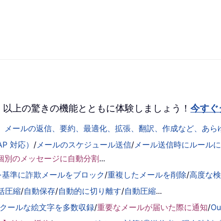
 を、100 以上の驚きの機能とともに体験しましょう！
今すぐ
して、メールの返信、要約、最適化、拡張、翻訳、作成など、あ
AP 対応）
/
メールのスケジュール送信
/
メール送信時にルールに基
個別のメッセージに自動分割
...
を基準に詐欺メールをブロック
/
重複したメールを削除
/
高度な
括圧縮
/
自動保存
/
自動的に切り離す
/
自動圧縮
...
くクールな絵文字を多数収録
/
重要なメールが届いた際に通知
/
O