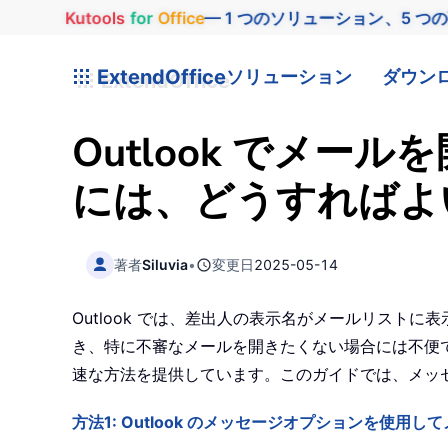
Kutools
for
Office
— 1 つのソリューション、5 つ
ExtendOffice
ソリューション
ダウン
Outlook でメ
には、どうすればよ
著者
Siluvia
•
変更日
2025-05-14
Outlook では、差出人の表示名がメールリス
き、特に不審なメールを開きたくない場合には不便です。幸い
速な方法を提供しています。このガイドでは、メッ
方法1: Outlook のメッセージオプションを使