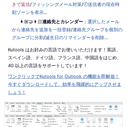
きで返信
/
フィッシングメール対策
/
🕘送信者の現在時
刻ゾーンを表示
...
👩🏼‍🤝‍👩🏻
連絡先とカレンダー
：
選択したメール
から連絡先を追加を一括登録
/
連絡先グループを個別の
グループに分割
/
誕生日のリマインダーを削除
...
Kutools はお好みの言語でお使いいただけます！英語、
スペイン語、ドイツ語、フランス語、中国語をはじめ、
40 以上の言語をサポートしています！
ワンクリックでKutools for Outlook の機能を即解放！
今すぐダウンロードして、効率を飛躍的にアップさせま
しょう！