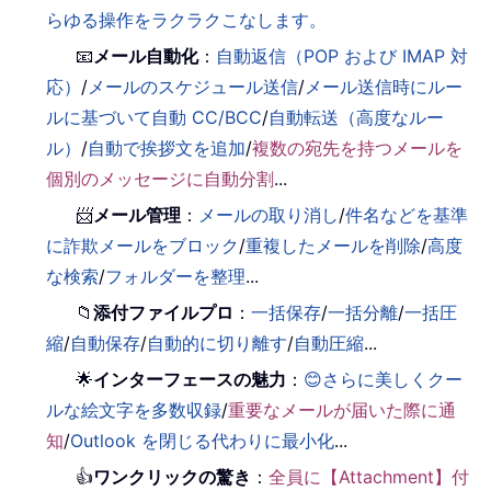
らゆる操作をラクラクこなします。
📧
メール自動化
：
自動返信（POP および IMAP 対
応）
/
メールのスケジュール送信
/
メール送信時にルー
ルに基づいて自動 CC/BCC
/
自動転送（高度なルー
ル）
/
自動で挨拶文を追加
/
複数の宛先を持つメールを
個別のメッセージに自動分割
...
📨
メール管理
：
メールの取り消し
/
件名などを基準
に詐欺メールをブロック
/
重複したメールを削除
/
高度
な検索
/
フォルダーを整理
...
📁
添付ファイルプロ
：
一括保存
/
一括分離
/
一括圧
縮
/
自動保存
/
自動的に切り離す
/
自動圧縮
...
🌟
インターフェースの魅力
：
😊さらに美しくクー
ルな絵文字を多数収録
/
重要なメールが届いた際に通
知
/
Outlook を閉じる代わりに最小化
...
👍
ワンクリックの驚き
：
全員に【Attachment】付