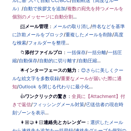
ルに基づいて自動 CC/BCC
/
自動転送（高度なルー
ル）
/
自動で挨拶文を追加
/
複数の宛先を持つメールを
個別のメッセージに自動分割
...
📨
メール管理
：
メールの取り消し
/
件名などを基準
に詐欺メールをブロック
/
重複したメールを削除
/
高度
な検索
/
フォルダーを整理
...
📁
添付ファイルプロ
：
一括保存
/
一括分離
/
一括圧
縮
/
自動保存
/
自動的に切り離す
/
自動圧縮
...
🌟
インターフェースの魅力
：
😊さらに美しくクー
ルな絵文字を多数収録
/
重要なメールが届いた際に通
知
/
Outlook を閉じる代わりに最小化
...
👍
ワンクリックの驚き
：
全員に【Attachment】付
きで返信
/
フィッシングメール対策
/
🕘送信者の現在時
刻ゾーンを表示
...
👩🏼‍🤝‍👩🏻
連絡先とカレンダー
：
選択したメール
から連絡先を追加を一括登録
/
連絡先グループを個別の