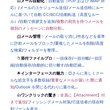
📧
メール自動化
：
自動返信（POP および IMAP 対
応）
/
メールのスケジュール送信
/
メール送信時にルー
ルに基づいて自動 CC/BCC
/
自動転送（高度なルー
ル）
/
自動で挨拶文を追加
/
複数の宛先を持つメールを
個別のメッセージに自動分割
...
📨
メール管理
：
メールの取り消し
/
件名などを基準
に詐欺メールをブロック
/
重複したメールを削除
/
高度
な検索
/
フォルダーを整理
...
📁
添付ファイルプロ
：
一括保存
/
一括分離
/
一括圧
縮
/
自動保存
/
自動的に切り離す
/
自動圧縮
...
🌟
インターフェースの魅力
：
😊さらに美しくクー
ルな絵文字を多数収録
/
重要なメールが届いた際に通
知
/
Outlook を閉じる代わりに最小化
...
👍
ワンクリックの驚き
：
全員に【Attachment】付
きで返信
/
フィッシングメール対策
/
🕘送信者の現在時
刻ゾーンを表示
...