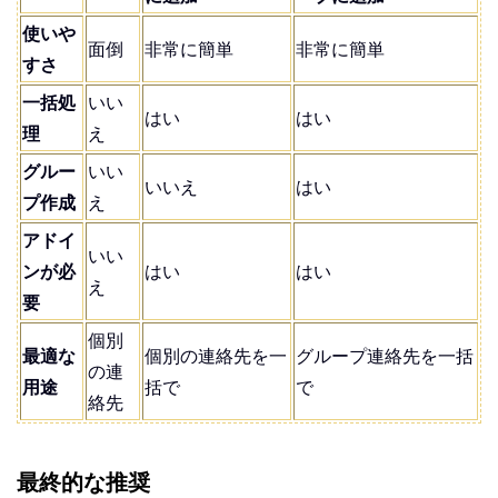
使いや
面倒
非常に簡単
非常に簡単
すさ
一括処
いい
はい
はい
理
え
グルー
いい
いいえ
はい
プ作成
え
アドイ
いい
ンが必
はい
はい
え
要
個別
最適な
個別の連絡先を一
グループ連絡先を一括
の連
用途
括で
で
絡先
最終的な推奨