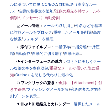
ルに基づいて自動 CC/BCC
/
自動転送（高度なルー
ル）
/
自動で挨拶文を追加
/
複数の宛先を持つメールを
個別のメッセージに自動分割
...
📨
メール管理
：
メールの取り消し
/
件名などを基準
に詐欺メールをブロック
/
重複したメールを削除
/
高度
な検索
/
フォルダーを整理
...
📁
添付ファイルプロ
：
一括保存
/
一括分離
/
一括圧
縮
/
自動保存
/
自動的に切り離す
/
自動圧縮
...
🌟
インターフェースの魅力
：
😊さらに美しくクー
ルな絵文字を多数収録
/
重要なメールが届いた際に通
知
/
Outlook を閉じる代わりに最小化
...
👍
ワンクリックの驚き
：
全員に【Attachment】付
きで返信
/
フィッシングメール対策
/
🕘送信者の現在時
刻ゾーンを表示
...
👩🏼‍🤝‍👩🏻
連絡先とカレンダー
：
選択したメール