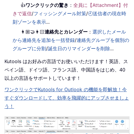
👍
ワンクリックの驚き
：
全員に【Attachment】付
きで返信
/
フィッシングメール対策
/
🕘送信者の現在時
刻ゾーンを表示
...
👩🏼‍🤝‍👩🏻
連絡先とカレンダー
：
選択したメール
から連絡先を追加を一括登録
/
連絡先グループを個別の
グループに分割
/
誕生日のリマインダーを削除
...
Kutools はお好みの言語でお使いいただけます！英語、ス
ペイン語、ドイツ語、フランス語、中国語をはじめ、40
以上の言語をサポートしています！
ワンクリックでKutools for Outlook の機能を即解放！今
すぐダウンロードして、効率を飛躍的にアップさせましょ
う！