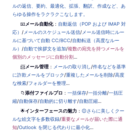
ルの返信、要約、最適化、拡張、翻訳、作成など、あ
らゆる操作をラクラクこなします。
📧
メール自動化
：
自動返信（POP および IMAP 対
応）
/
メールのスケジュール送信
/
メール送信時にルー
ルに基づいて自動 CC/BCC
/
自動転送（高度なルー
ル）
/
自動で挨拶文を追加
/
複数の宛先を持つメールを
個別のメッセージに自動分割
...
📨
メール管理
：
メールの取り消し
/
件名などを基準
に詐欺メールをブロック
/
重複したメールを削除
/
高度
な検索
/
フォルダーを整理
...
📁
添付ファイルプロ
：
一括保存
/
一括分離
/
一括圧
縮
/
自動保存
/
自動的に切り離す
/
自動圧縮
...
🌟
インターフェースの魅力
：
😊さらに美しくクー
ルな絵文字を多数収録
/
重要なメールが届いた際に通
知
/
Outlook を閉じる代わりに最小化
...