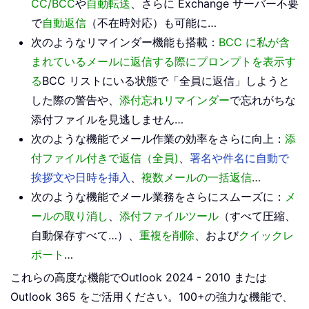
CC/BCC
や
自動転送
、さらに Exchange サーバー不要
で
自動返信
（不在時対応）も可能に…
次のようなリマインダー機能も搭載：
BCC に私が含
まれているメールに返信する際にプロンプトを表示す
る
BCC リストにいる状態で「全員に返信」しようと
した際の警告や、
添付忘れリマインダー
で忘れがちな
添付ファイルを見逃しません…
次のような機能でメール作業の効率をさらに向上：
添
付ファイル付きで返信（全員)
、
署名や件名に自動で
挨拶文や日時を挿入
、
複数メールの一括返信
…
次のような機能でメール業務をさらにスムーズに：
メ
ールの取り消し
、
添付ファイルツール
（すべて圧縮、
自動保存すべて…）、
重複を削除
、および
クイックレ
ポート
…
これらの高度な機能でOutlook 2024 - 2010 または
Outlook 365 をご活用ください。100+の強力な機能で、