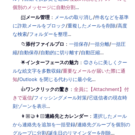
個別のメッセージに自動分割
...
📨
メール管理
：
メールの取り消し
/
件名などを基準
に詐欺メールをブロック
/
重複したメールを削除
/
高度
な検索
/
フォルダーを整理
...
📁
添付ファイルプロ
：
一括保存
/
一括分離
/
一括圧
縮
/
自動保存
/
自動的に切り離す
/
自動圧縮
...
🌟
インターフェースの魅力
：
😊さらに美しくクー
ルな絵文字を多数収録
/
重要なメールが届いた際に通
知
/
Outlook を閉じる代わりに最小化
...
👍
ワンクリックの驚き
：
全員に【Attachment】付
きで返信
/
フィッシングメール対策
/
🕘送信者の現在時
刻ゾーンを表示
...
👩🏼‍🤝‍👩🏻
連絡先とカレンダー
：
選択したメール
から連絡先を追加を一括登録
/
連絡先グループを個別の
グループに分割
/
誕生日のリマインダーを削除
...