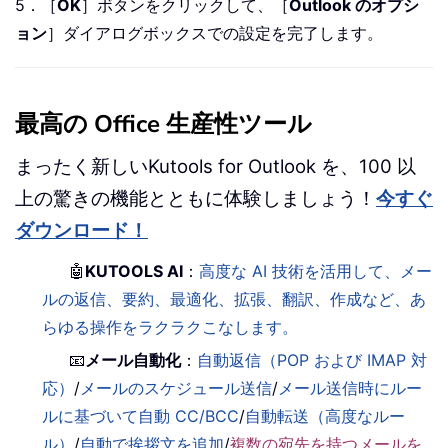
5．［
OK
］ボタンをクリックして、［
Outlook のオプシ
ョン
］ダイアログボックスでの設定を完了します。
最高の Office 生産性ツール
まったく新しいKutools for Outlook を、100 以
上の驚きの機能とともに体験しましょう！
今すぐ
ダウンロード！
🤖
KUTOOLS AI
：
高度な AI 技術を活用して、メー
ルの返信、要約、最適化、拡張、翻訳、作成など、あ
らゆる操作をラクラクこなします。
📧
メール自動化
：
自動返信（POP および IMAP 対
応）
/
メールのスケジュール送信
/
メール送信時にルー
ルに基づいて自動 CC/BCC
/
自動転送（高度なルー
ル）
/
自動で挨拶文を追加
/
複数の宛先を持つメールを