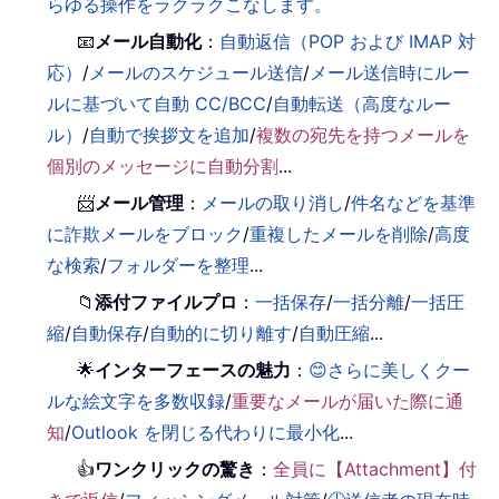
らゆる操作をラクラクこなします。
📧
メール自動化
：
自動返信（POP および IMAP 対
応）
/
メールのスケジュール送信
/
メール送信時にルー
ルに基づいて自動 CC/BCC
/
自動転送（高度なルー
ル）
/
自動で挨拶文を追加
/
複数の宛先を持つメールを
個別のメッセージに自動分割
...
📨
メール管理
：
メールの取り消し
/
件名などを基準
に詐欺メールをブロック
/
重複したメールを削除
/
高度
な検索
/
フォルダーを整理
...
📁
添付ファイルプロ
：
一括保存
/
一括分離
/
一括圧
縮
/
自動保存
/
自動的に切り離す
/
自動圧縮
...
🌟
インターフェースの魅力
：
😊さらに美しくクー
ルな絵文字を多数収録
/
重要なメールが届いた際に通
知
/
Outlook を閉じる代わりに最小化
...
👍
ワンクリックの驚き
：
全員に【Attachment】付