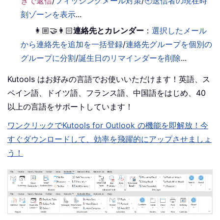
きで返信
/
フィッシングメール対策
/
🕘送信者の現在時
刻ゾーンを表示
...
👩🏼‍🤝‍👩🏻
連絡先とカレンダー
：
選択したメール
から連絡先を追加を一括登録
/
連絡先グループを個別の
グループに分割
/
誕生日のリマインダーを削除
...
Kutools はお好みの言語でお使いいただけます！英語、ス
ペイン語、ドイツ語、フランス語、中国語をはじめ、40
以上の言語をサポートしています！
ワンクリックでKutools for Outlook の機能を即解放！今
すぐダウンロードして、効率を飛躍的にアップさせましょ
う！