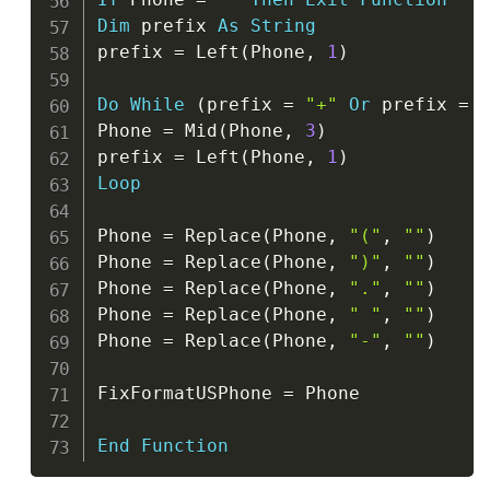
Dim
 prefix 
As
String
prefix 
=
 Left
(
Phone
,
1
)
Do
While
(
prefix 
=
"+"
Or
 prefix 
=
Phone 
=
 Mid
(
Phone
,
3
)
prefix 
=
 Left
(
Phone
,
1
)
Loop
Phone 
=
 Replace
(
Phone
,
"("
,
""
)
Phone 
=
 Replace
(
Phone
,
")"
,
""
)
Phone 
=
 Replace
(
Phone
,
"."
,
""
)
Phone 
=
 Replace
(
Phone
,
" "
,
""
)
Phone 
=
 Replace
(
Phone
,
"-"
,
""
)
FixFormatUSPhone 
=
 Phone

End
Function