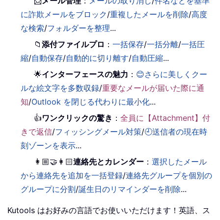
📨
メール管理
：
メールの取り消し
/
件名などを基準
に詐欺メールをブロック
/
重複したメールを削除
/
高度
な検索
/
フォルダーを整理
...
📁
添付ファイルプロ
：
一括保存
/
一括分離
/
一括圧
縮
/
自動保存
/
自動的に切り離す
/
自動圧縮
...
🌟
インターフェースの魅力
：
😊さらに美しくクー
ルな絵文字を多数収録
/
重要なメールが届いた際に通
知
/
Outlook を閉じる代わりに最小化
...
👍
ワンクリックの驚き
：
全員に【Attachment】付
きで返信
/
フィッシングメール対策
/
🕘送信者の現在時
刻ゾーンを表示
...
👩🏼‍🤝‍👩🏻
連絡先とカレンダー
：
選択したメール
から連絡先を追加を一括登録
/
連絡先グループを個別の
グループに分割
/
誕生日のリマインダーを削除
...
Kutools はお好みの言語でお使いいただけます！英語、ス