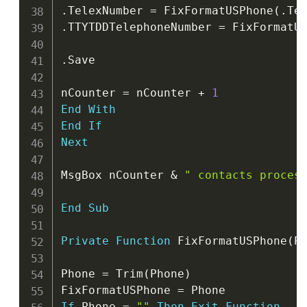
.
TelexNumber 
=
 FixFormatUSPhone
(
.
Te
.
TTYTDDTelephoneNumber 
=
 FixFormatU
.
Save

nCounter 
=
 nCounter 
+
1
End
With
End
If
Next
MsgBox nCounter 
&
" contacts proces
End
Sub
Private
Function
 FixFormatUSPhone
(
P
Phone 
=
 Trim
(
Phone
)
FixFormatUSPhone 
=
If
 Phone 
=
""
Then
Exit
Function