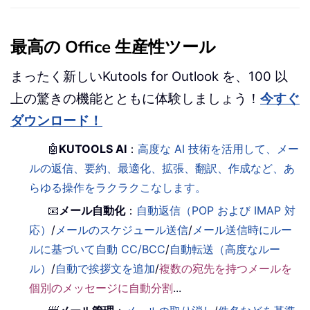
最高の Office 生産性ツール
まったく新しいKutools for Outlook を、100 以
上の驚きの機能とともに体験しましょう！
今すぐ
ダウンロード！
🤖
KUTOOLS AI
：
高度な AI 技術を活用して、メー
ルの返信、要約、最適化、拡張、翻訳、作成など、あ
らゆる操作をラクラクこなします。
📧
メール自動化
：
自動返信（POP および IMAP 対
応）
/
メールのスケジュール送信
/
メール送信時にルー
ルに基づいて自動 CC/BCC
/
自動転送（高度なルー
ル）
/
自動で挨拶文を追加
/
複数の宛先を持つメールを
個別のメッセージに自動分割
...