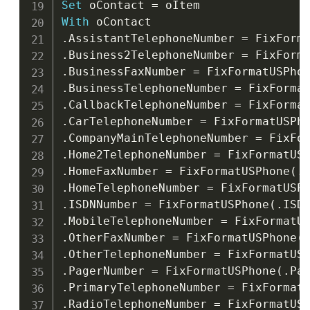
Set
 oContact 
=
With
.
AssistantTelephoneNumber 
=
 FixForm
.
Business2TelephoneNumber 
=
 FixForm
.
BusinessFaxNumber 
=
 FixFormatUSPho
.
BusinessTelephoneNumber 
=
 FixForma
.
CallbackTelephoneNumber 
=
 FixForma
.
CarTelephoneNumber 
=
 FixFormatUSPh
.
CompanyMainTelephoneNumber 
=
 FixFo
.
Home2TelephoneNumber 
=
 FixFormatUS
.
HomeFaxNumber 
=
 FixFormatUSPhone
(
.
.
HomeTelephoneNumber 
=
 FixFormatUSP
.
ISDNNumber 
=
 FixFormatUSPhone
(
.
ISD
.
MobileTelephoneNumber 
=
 FixFormatU
.
OtherFaxNumber 
=
 FixFormatUSPhone
(
.
OtherTelephoneNumber 
=
 FixFormatUS
.
PagerNumber 
=
 FixFormatUSPhone
(
.
Pa
.
PrimaryTelephoneNumber 
=
 FixFormat
.
RadioTelephoneNumber 
=
 FixFormatUS