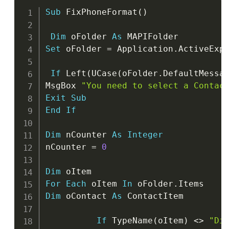
Copy
Sub
 FixPhoneFormat
(
)
Dim
 oFolder 
As
Set
 oFolder 
=
 Application
.
ActiveExp
If
 Left
(
UCase
(
oFolder
.
DefaultMessa
MsgBox 
"You need to select a Contac
Exit
Sub
End
If
Dim
 nCounter 
As
Integer
nCounter 
=
0
Dim
For
Each
 oItem 
In
 oFolder
.
Dim
 oContact 
As
 ContactItem

If
 TypeName
(
oItem
)
<
>
"Di