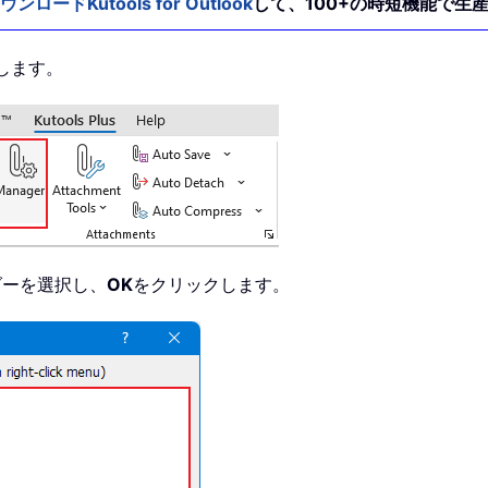
ウンロードKutools for Outlook
して、100+の時短機能で生
します。
ダーを選択し、
OK
をクリックします。