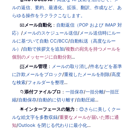
ルの返信、要約、最適化、拡張、翻訳、作成など、あ
らゆる操作をラクラクこなします。
📧
メール自動化
：
自動返信（POP および IMAP 対
応）
/
メールのスケジュール送信
/
メール送信時にルー
ルに基づいて自動 CC/BCC
/
自動転送（高度なルー
ル）
/
自動で挨拶文を追加
/
複数の宛先を持つメールを
個別のメッセージに自動分割
...
📨
メール管理
：
メールの取り消し
/
件名などを基準
に詐欺メールをブロック
/
重複したメールを削除
/
高度
な検索
/
フォルダーを整理
...
📁
添付ファイルプロ
：
一括保存
/
一括分離
/
一括圧
縮
/
自動保存
/
自動的に切り離す
/
自動圧縮
...
🌟
インターフェースの魅力
：
😊さらに美しくクー
ルな絵文字を多数収録
/
重要なメールが届いた際に通
知
/
Outlook を閉じる代わりに最小化
...