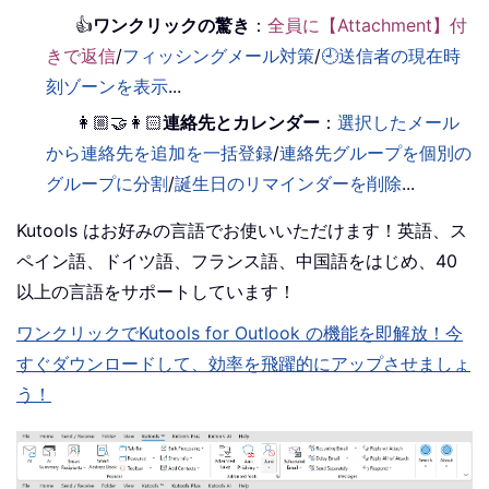
👍
ワンクリックの驚き
：
全員に【Attachment】付
きで返信
/
フィッシングメール対策
/
🕘送信者の現在時
刻ゾーンを表示
...
👩🏼‍🤝‍👩🏻
連絡先とカレンダー
：
選択したメール
から連絡先を追加を一括登録
/
連絡先グループを個別の
グループに分割
/
誕生日のリマインダーを削除
...
Kutools はお好みの言語でお使いいただけます！英語、ス
ペイン語、ドイツ語、フランス語、中国語をはじめ、40
以上の言語をサポートしています！
ワンクリックでKutools for Outlook の機能を即解放！今
すぐダウンロードして、効率を飛躍的にアップさせましょ
う！