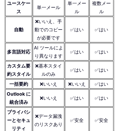
ユースケー
単一メー
複数メー
単一メール
ス
ル
ル
❌いいえ、手
自動
動でのコピー
✅はい
✅はい
が必要です
AI ツールによ
多言語対応
✅はい
✅はい
り異なります
カスタム要
❌基本スタイ
✅はい
✅はい
約スタイル
ルのみ
一括要約
❌いいえ
❌いいえ
✅はい
Outlook に
❌いいえ
✅はい
✅はい
統合済み
プライバシ
❌データ漏洩
ーとセキュ
✅安全
✅安全
のリスクあり
リティ