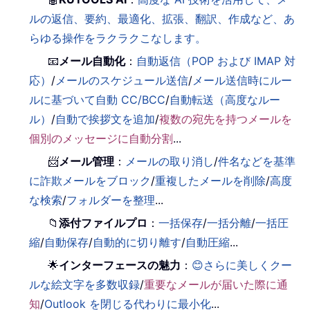
ルの返信、要約、最適化、拡張、翻訳、作成など、あ
らゆる操作をラクラクこなします。
📧
メール自動化
：
自動返信（POP および IMAP 対
応）
/
メールのスケジュール送信
/
メール送信時にルー
ルに基づいて自動 CC/BCC
/
自動転送（高度なルー
ル）
/
自動で挨拶文を追加
/
複数の宛先を持つメールを
個別のメッセージに自動分割
...
📨
メール管理
：
メールの取り消し
/
件名などを基準
に詐欺メールをブロック
/
重複したメールを削除
/
高度
な検索
/
フォルダーを整理
...
📁
添付ファイルプロ
：
一括保存
/
一括分離
/
一括圧
縮
/
自動保存
/
自動的に切り離す
/
自動圧縮
...
🌟
インターフェースの魅力
：
😊さらに美しくクー
ルな絵文字を多数収録
/
重要なメールが届いた際に通
知
/
Outlook を閉じる代わりに最小化
...