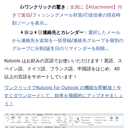
👍
ワンクリックの驚き
：
全員に【Attachment】付
きで返信
/
フィッシングメール対策
/
🕘送信者の現在時
刻ゾーンを表示
...
👩🏼‍🤝‍👩🏻
連絡先とカレンダー
：
選択したメール
から連絡先を追加を一括登録
/
連絡先グループを個別の
グループに分割
/
誕生日のリマインダーを削除
...
Kutools はお好みの言語でお使いいただけます！英語、ス
ペイン語、ドイツ語、フランス語、中国語をはじめ、40
以上の言語をサポートしています！
ワンクリックでKutools for Outlook の機能を即解放！今
すぐダウンロードして、効率を飛躍的にアップさせましょ
う！