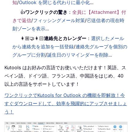
知
/
Outlook を閉じる代わりに最小化
...
👍
ワンクリックの驚き
：
全員に【Attachment】付
きで返信
/
フィッシングメール対策
/
🕘送信者の現在時
刻ゾーンを表示
...
👩🏼‍🤝‍👩🏻
連絡先とカレンダー
：
選択したメール
から連絡先を追加を一括登録
/
連絡先グループを個別の
グループに分割
/
誕生日のリマインダーを削除
...
Kutools はお好みの言語でお使いいただけます！英語、ス
ペイン語、ドイツ語、フランス語、中国語をはじめ、40
以上の言語をサポートしています！
ワンクリックでKutools for Outlook の機能を即解放！今
すぐダウンロードして、効率を飛躍的にアップさせましょ
う！