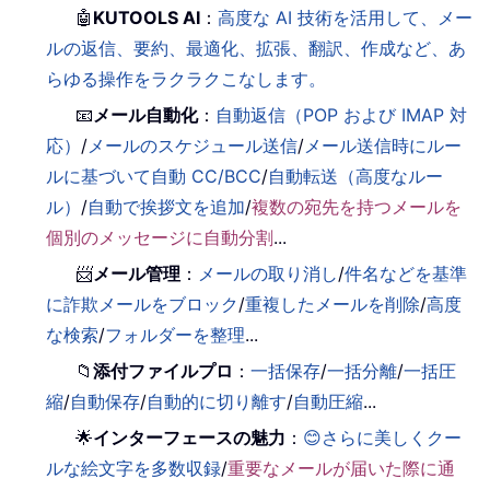
🤖
KUTOOLS AI
：
高度な AI 技術を活用して、メー
ルの返信、要約、最適化、拡張、翻訳、作成など、あ
らゆる操作をラクラクこなします。
📧
メール自動化
：
自動返信（POP および IMAP 対
応）
/
メールのスケジュール送信
/
メール送信時にルー
ルに基づいて自動 CC/BCC
/
自動転送（高度なルー
ル）
/
自動で挨拶文を追加
/
複数の宛先を持つメールを
個別のメッセージに自動分割
...
📨
メール管理
：
メールの取り消し
/
件名などを基準
に詐欺メールをブロック
/
重複したメールを削除
/
高度
な検索
/
フォルダーを整理
...
📁
添付ファイルプロ
：
一括保存
/
一括分離
/
一括圧
縮
/
自動保存
/
自動的に切り離す
/
自動圧縮
...
🌟
インターフェースの魅力
：
😊さらに美しくクー
ルな絵文字を多数収録
/
重要なメールが届いた際に通