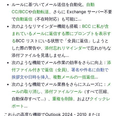
ルールに基づいてメール送信を自動化。
自動
CC/BCC
や
自動転送
、さらに Exchange サーバー不要
で
自動返信
（不在時対応）も可能に…
次のようなリマインダー機能も搭載：
BCC に私が含
まれているメールに返信する際にプロンプトを表示す
る
BCC リストにいる状態で「全員に返信」しようと
した際の警告や、
添付忘れリマインダー
で忘れがちな
添付ファイルを見逃しません…
次のような機能でメール作業の効率をさらに向上：
添
付ファイル付きで返信（全員)
、
署名や件名に自動で
挨拶文や日時を挿入
、
複数メールの一括返信
…
次のような機能でメール業務をさらにスムーズに：
メ
ールの取り消し
、
添付ファイルツール
（すべて圧縮、
自動保存すべて…）、
重複を削除
、および
クイックレ
ポート
…
これらの高度な機能でOutlook 2024 - 2010 または