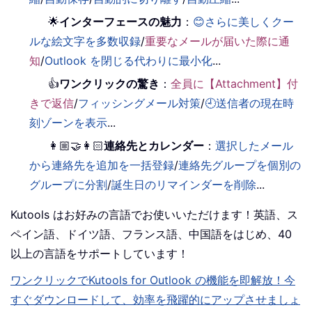
🌟
インターフェースの魅力
：
😊さらに美しくクー
ルな絵文字を多数収録
/
重要なメールが届いた際に通
知
/
Outlook を閉じる代わりに最小化
...
👍
ワンクリックの驚き
：
全員に【Attachment】付
きで返信
/
フィッシングメール対策
/
🕘送信者の現在時
刻ゾーンを表示
...
👩🏼‍🤝‍👩🏻
連絡先とカレンダー
：
選択したメール
から連絡先を追加を一括登録
/
連絡先グループを個別の
グループに分割
/
誕生日のリマインダーを削除
...
Kutools はお好みの言語でお使いいただけます！英語、ス
ペイン語、ドイツ語、フランス語、中国語をはじめ、40
以上の言語をサポートしています！
ワンクリックでKutools for Outlook の機能を即解放！今
すぐダウンロードして、効率を飛躍的にアップさせましょ