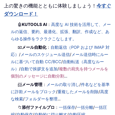
上の驚きの機能とともに体験しましょう！
今すぐ
ダウンロード！
🤖
KUTOOLS AI
：
高度な AI 技術を活用して、メー
ルの返信、要約、最適化、拡張、翻訳、作成など、あ
らゆる操作をラクラクこなします。
📧
メール自動化
：
自動返信（POP および IMAP 対
応）
/
メールのスケジュール送信
/
メール送信時にルー
ルに基づいて自動 CC/BCC
/
自動転送（高度なルー
ル）
/
自動で挨拶文を追加
/
複数の宛先を持つメールを
個別のメッセージに自動分割
...
📨
メール管理
：
メールの取り消し
/
件名などを基準
に詐欺メールをブロック
/
重複したメールを削除
/
高度
な検索
/
フォルダーを整理
...
📁
添付ファイルプロ
：
一括保存
/
一括分離
/
一括圧
縮
/
自動保存
/
自動的に切り離す
/
自動圧縮
...