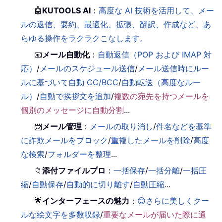
🤖
KUTOOLS AI
：
高度な AI 技術を活用して、メー
ルの返信、要約、最適化、拡張、翻訳、作成など、あ
らゆる操作をラクラクこなします。
📧
メール自動化
：
自動返信（POP および IMAP 対
応）
/
メールのスケジュール送信
/
メール送信時にルー
ルに基づいて自動 CC/BCC
/
自動転送（高度なルー
ル）
/
自動で挨拶文を追加
/
複数の宛先を持つメールを
個別のメッセージに自動分割
...
📨
メール管理
：
メールの取り消し
/
件名などを基準
に詐欺メールをブロック
/
重複したメールを削除
/
高度
な検索
/
フォルダーを整理
...
📁
添付ファイルプロ
：
一括保存
/
一括分離
/
一括圧
縮
/
自動保存
/
自動的に切り離す
/
自動圧縮
...
🌟
インターフェースの魅力
：
😊さらに美しくクー
ルな絵文字を多数収録
/
重要なメールが届いた際に通