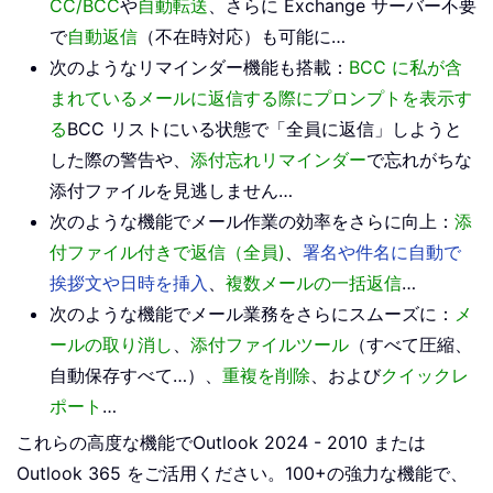
CC/BCC
や
自動転送
、さらに Exchange サーバー不要
で
自動返信
（不在時対応）も可能に…
次のようなリマインダー機能も搭載：
BCC に私が含
まれているメールに返信する際にプロンプトを表示す
る
BCC リストにいる状態で「全員に返信」しようと
した際の警告や、
添付忘れリマインダー
で忘れがちな
添付ファイルを見逃しません…
次のような機能でメール作業の効率をさらに向上：
添
付ファイル付きで返信（全員)
、
署名や件名に自動で
挨拶文や日時を挿入
、
複数メールの一括返信
…
次のような機能でメール業務をさらにスムーズに：
メ
ールの取り消し
、
添付ファイルツール
（すべて圧縮、
自動保存すべて…）、
重複を削除
、および
クイックレ
ポート
…
これらの高度な機能でOutlook 2024 - 2010 または
Outlook 365 をご活用ください。100+の強力な機能で、