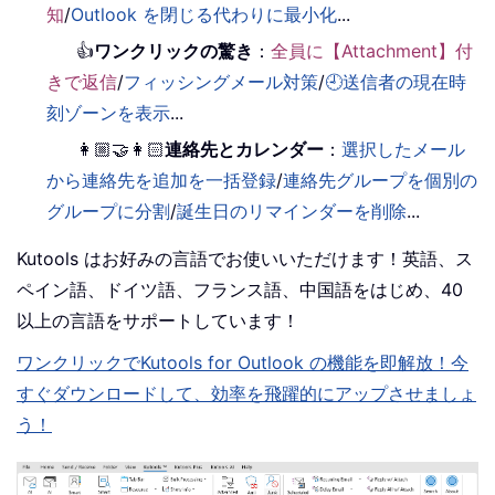
知
/
Outlook を閉じる代わりに最小化
...
👍
ワンクリックの驚き
：
全員に【Attachment】付
きで返信
/
フィッシングメール対策
/
🕘送信者の現在時
刻ゾーンを表示
...
👩🏼‍🤝‍👩🏻
連絡先とカレンダー
：
選択したメール
から連絡先を追加を一括登録
/
連絡先グループを個別の
グループに分割
/
誕生日のリマインダーを削除
...
Kutools はお好みの言語でお使いいただけます！英語、ス
ペイン語、ドイツ語、フランス語、中国語をはじめ、40
以上の言語をサポートしています！
ワンクリックでKutools for Outlook の機能を即解放！今
すぐダウンロードして、効率を飛躍的にアップさせましょ
う！