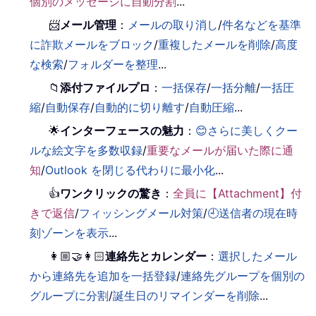
個別のメッセージに自動分割
...
📨
メール管理
：
メールの取り消し
/
件名などを基準
に詐欺メールをブロック
/
重複したメールを削除
/
高度
な検索
/
フォルダーを整理
...
📁
添付ファイルプロ
：
一括保存
/
一括分離
/
一括圧
縮
/
自動保存
/
自動的に切り離す
/
自動圧縮
...
🌟
インターフェースの魅力
：
😊さらに美しくクー
ルな絵文字を多数収録
/
重要なメールが届いた際に通
知
/
Outlook を閉じる代わりに最小化
...
👍
ワンクリックの驚き
：
全員に【Attachment】付
きで返信
/
フィッシングメール対策
/
🕘送信者の現在時
刻ゾーンを表示
...
👩🏼‍🤝‍👩🏻
連絡先とカレンダー
：
選択したメール
から連絡先を追加を一括登録
/
連絡先グループを個別の
グループに分割
/
誕生日のリマインダーを削除
...