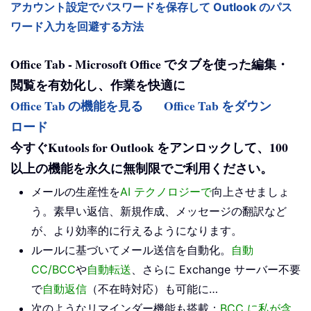
アカウント設定でパスワードを保存して Outlook のパス
ワード入力を回避する方法
Office Tab - Microsoft Office でタブを使った編集・
閲覧を有効化し、作業を快適に
Office Tab の機能を見る
Office Tab をダウン
ロード
今すぐKutools for Outlook をアンロックして、100
以上の機能を永久に無制限でご利用ください。
メールの生産性を
AI テクノロジーで
向上させましょ
う。素早い返信、新規作成、メッセージの翻訳など
が、より効率的に行えるようになります。
ルールに基づいてメール送信を自動化。
自動
CC/BCC
や
自動転送
、さらに Exchange サーバー不要
で
自動返信
（不在時対応）も可能に…
次のようなリマインダー機能も搭載：
BCC に私が含