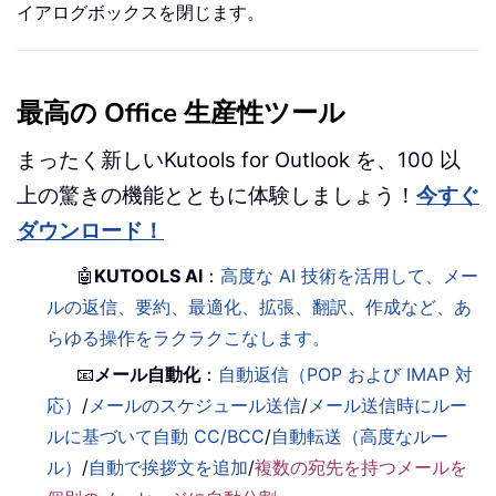
イアログボックスを閉じます。
最高の Office 生産性ツール
まったく新しいKutools for Outlook を、100 以
上の驚きの機能とともに体験しましょう！
今すぐ
ダウンロード！
🤖
KUTOOLS AI
：
高度な AI 技術を活用して、メー
ルの返信、要約、最適化、拡張、翻訳、作成など、あ
らゆる操作をラクラクこなします。
📧
メール自動化
：
自動返信（POP および IMAP 対
応）
/
メールのスケジュール送信
/
メール送信時にルー
ルに基づいて自動 CC/BCC
/
自動転送（高度なルー
ル）
/
自動で挨拶文を追加
/
複数の宛先を持つメールを