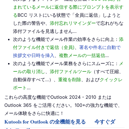
まれているメールに返信する際にプロンプトを表示す
る
BCC リストにいる状態で「全員に返信」しようと
した際の警告や、
添付忘れリマインダー
で忘れがちな
添付ファイルを見逃しません…
次のような機能でメール作業の効率をさらに向上：
添
付ファイル付きで返信（全員)
、
署名や件名に自動で
挨拶文や日時を挿入
、
複数メールの一括返信
…
次のような機能でメール業務をさらにスムーズに：
メ
ールの取り消し
、
添付ファイルツール
（すべて圧縮、
自動保存すべて…）、
重複を削除
、および
クイックレ
ポート
…
これらの高度な機能でOutlook 2024 - 2010 または
Outlook 365 をご活用ください。100+の強力な機能で、
メール体験をさらに快適に！
Kutools for Outlook の全機能を見る
今すぐダ