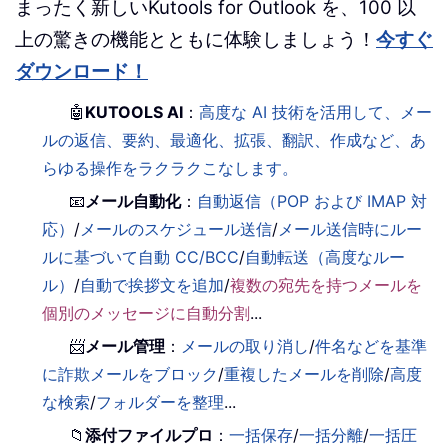
まったく新しいKutools for Outlook を、100 以
上の驚きの機能とともに体験しましょう！
今すぐ
ダウンロード！
🤖
KUTOOLS AI
：
高度な AI 技術を活用して、メー
ルの返信、要約、最適化、拡張、翻訳、作成など、あ
らゆる操作をラクラクこなします。
📧
メール自動化
：
自動返信（POP および IMAP 対
応）
/
メールのスケジュール送信
/
メール送信時にルー
ルに基づいて自動 CC/BCC
/
自動転送（高度なルー
ル）
/
自動で挨拶文を追加
/
複数の宛先を持つメールを
個別のメッセージに自動分割
...
📨
メール管理
：
メールの取り消し
/
件名などを基準
に詐欺メールをブロック
/
重複したメールを削除
/
高度
な検索
/
フォルダーを整理
...
📁
添付ファイルプロ
：
一括保存
/
一括分離
/
一括圧