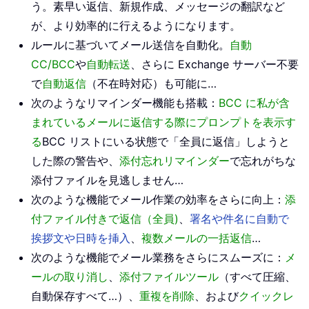
う。素早い返信、新規作成、メッセージの翻訳など
が、より効率的に行えるようになります。
ルールに基づいてメール送信を自動化。
自動
CC/BCC
や
自動転送
、さらに Exchange サーバー不要
で
自動返信
（不在時対応）も可能に…
次のようなリマインダー機能も搭載：
BCC に私が含
まれているメールに返信する際にプロンプトを表示す
る
BCC リストにいる状態で「全員に返信」しようと
した際の警告や、
添付忘れリマインダー
で忘れがちな
添付ファイルを見逃しません…
次のような機能でメール作業の効率をさらに向上：
添
付ファイル付きで返信（全員)
、
署名や件名に自動で
挨拶文や日時を挿入
、
複数メールの一括返信
…
次のような機能でメール業務をさらにスムーズに：
メ
ールの取り消し
、
添付ファイルツール
（すべて圧縮、
自動保存すべて…）、
重複を削除
、および
クイックレ