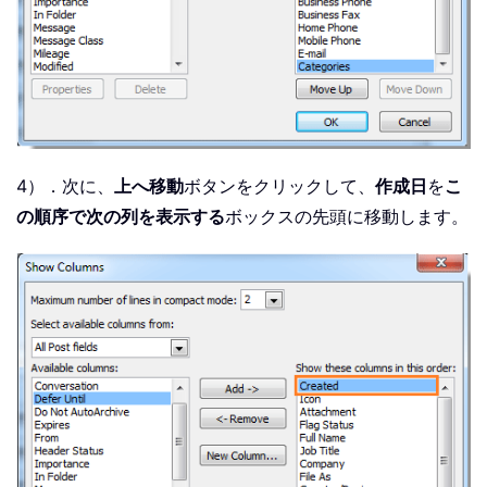
4）．次に、
上へ移動
ボタンをクリックして、
作成日
を
こ
の順序で次の列を表示する
ボックスの先頭に移動します。