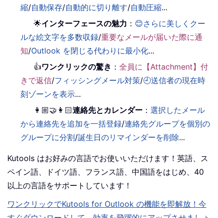
縮
/
自動保存
/
自動的に切り離す
/
自動圧縮
...
🌟
インターフェースの魅力
：
😊さらに美しくクー
ルな絵文字を多数収録
/
重要なメールが届いた際に通
知
/
Outlook を閉じる代わりに最小化
...
👍
ワンクリックの驚き
：
全員に【Attachment】付
きで返信
/
フィッシングメール対策
/
🕘送信者の現在時
刻ゾーンを表示
...
👩🏼‍🤝‍👩🏻
連絡先とカレンダー
：
選択したメール
から連絡先を追加を一括登録
/
連絡先グループを個別の
グループに分割
/
誕生日のリマインダーを削除
...
Kutools はお好みの言語でお使いいただけます！英語、ス
ペイン語、ドイツ語、フランス語、中国語をはじめ、40
以上の言語をサポートしています！
ワンクリックでKutools for Outlook の機能を即解放！今
すぐダウンロードして、効率を飛躍的にアップさせましょ