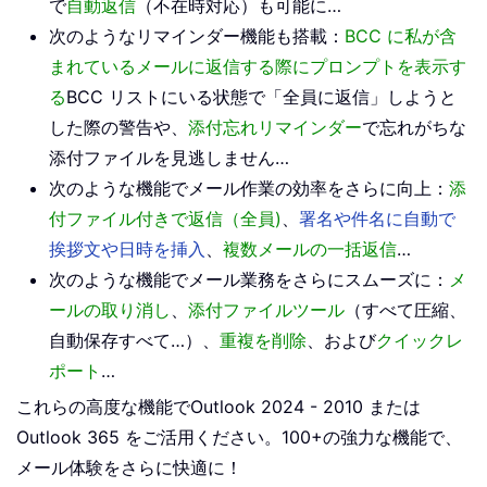
で
自動返信
（不在時対応）も可能に…
次のようなリマインダー機能も搭載：
BCC に私が含
まれているメールに返信する際にプロンプトを表示す
る
BCC リストにいる状態で「全員に返信」しようと
した際の警告や、
添付忘れリマインダー
で忘れがちな
添付ファイルを見逃しません…
次のような機能でメール作業の効率をさらに向上：
添
付ファイル付きで返信（全員)
、
署名や件名に自動で
挨拶文や日時を挿入
、
複数メールの一括返信
…
次のような機能でメール業務をさらにスムーズに：
メ
ールの取り消し
、
添付ファイルツール
（すべて圧縮、
自動保存すべて…）、
重複を削除
、および
クイックレ
ポート
…
これらの高度な機能でOutlook 2024 - 2010 または
Outlook 365 をご活用ください。100+の強力な機能で、
メール体験をさらに快適に！