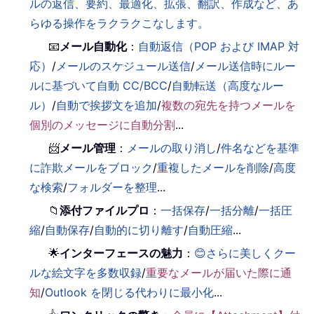
ルの返信、要約、最適化、拡張、翻訳、作成など、あ
らゆる操作をラクラクこなします。
📧
メール自動化
：
自動返信（POP および IMAP 対
応）
/
メールのスケジュール送信
/
メール送信時にルー
ルに基づいて自動 CC/BCC
/
自動転送（高度なルー
ル）
/
自動で挨拶文を追加
/
複数の宛先を持つメールを
個別のメッセージに自動分割
...
📨
メール管理
：
メールの取り消し
/
件名などを基準
に詐欺メールをブロック
/
重複したメールを削除
/
高度
な検索
/
フォルダーを整理
...
📁
添付ファイルプロ
：
一括保存
/
一括分離
/
一括圧
縮
/
自動保存
/
自動的に切り離す
/
自動圧縮
...
🌟
インターフェースの魅力
：
😊さらに美しくクー
ルな絵文字を多数収録
/
重要なメールが届いた際に通
知
/
Outlook を閉じる代わりに最小化
...