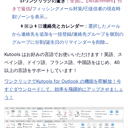
👍
ワンクリックの驚き
：
全員に【Attachment】付
きで返信
/
フィッシングメール対策
/
🕘送信者の現在時
刻ゾーンを表示
...
👩🏼‍🤝‍👩🏻
連絡先とカレンダー
：
選択したメール
から連絡先を追加を一括登録
/
連絡先グループを個別の
グループに分割
/
誕生日のリマインダーを削除
...
Kutools はお好みの言語でお使いいただけます！英語、ス
ペイン語、ドイツ語、フランス語、中国語をはじめ、40
以上の言語をサポートしています！
ワンクリックでKutools for Outlook の機能を即解放！今
すぐダウンロードして、効率を飛躍的にアップさせましょ
う！