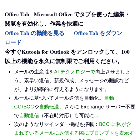
Office Tab - Microsoft Office でタブを使った編集・
閲覧を有効化し、作業を快適に
Office Tab の機能を見る
Office Tab をダウン
ロード
今すぐKutools for Outlook をアンロックして、100
以上の機能を永久に無制限でご利用ください。
メールの生産性を
AI テクノロジーで
向上させましょ
う。素早い返信、新規作成、メッセージの翻訳など
が、より効率的に行えるようになります。
ルールに基づいてメール送信を自動化。
自動
CC/BCC
や
自動転送
、さらに Exchange サーバー不要
で
自動返信
（不在時対応）も可能に…
次のようなリマインダー機能も搭載：
BCC に私が含
まれているメールに返信する際にプロンプトを表示す