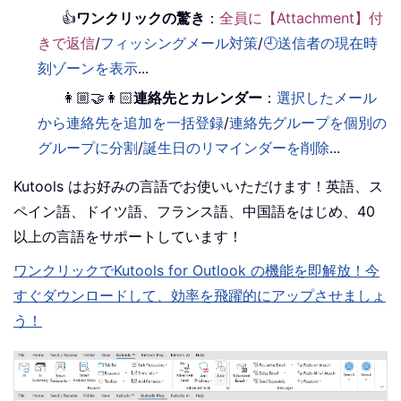
👍
ワンクリックの驚き
：
全員に【Attachment】付
きで返信
/
フィッシングメール対策
/
🕘送信者の現在時
刻ゾーンを表示
...
👩🏼‍🤝‍👩🏻
連絡先とカレンダー
：
選択したメール
から連絡先を追加を一括登録
/
連絡先グループを個別の
グループに分割
/
誕生日のリマインダーを削除
...
Kutools はお好みの言語でお使いいただけます！英語、ス
ペイン語、ドイツ語、フランス語、中国語をはじめ、40
以上の言語をサポートしています！
ワンクリックでKutools for Outlook の機能を即解放！今
すぐダウンロードして、効率を飛躍的にアップさせましょ
う！