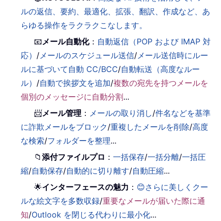
ルの返信、要約、最適化、拡張、翻訳、作成など、あ
らゆる操作をラクラクこなします。
📧
メール自動化
：
自動返信（POP および IMAP 対
応）
/
メールのスケジュール送信
/
メール送信時にルー
ルに基づいて自動 CC/BCC
/
自動転送（高度なルー
ル）
/
自動で挨拶文を追加
/
複数の宛先を持つメールを
個別のメッセージに自動分割
...
📨
メール管理
：
メールの取り消し
/
件名などを基準
に詐欺メールをブロック
/
重複したメールを削除
/
高度
な検索
/
フォルダーを整理
...
📁
添付ファイルプロ
：
一括保存
/
一括分離
/
一括圧
縮
/
自動保存
/
自動的に切り離す
/
自動圧縮
...
🌟
インターフェースの魅力
：
😊さらに美しくクー
ルな絵文字を多数収録
/
重要なメールが届いた際に通
知
/
Outlook を閉じる代わりに最小化
...