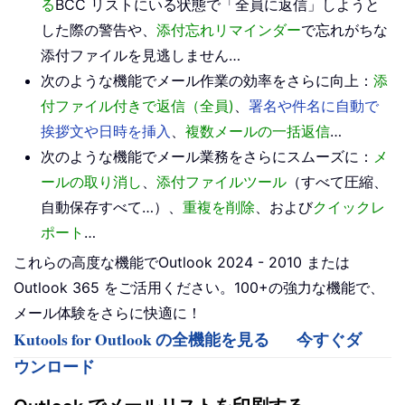
る
BCC リストにいる状態で「全員に返信」しようと
した際の警告や、
添付忘れリマインダー
で忘れがちな
添付ファイルを見逃しません…
次のような機能でメール作業の効率をさらに向上：
添
付ファイル付きで返信（全員)
、
署名や件名に自動で
挨拶文や日時を挿入
、
複数メールの一括返信
…
次のような機能でメール業務をさらにスムーズに：
メ
ールの取り消し
、
添付ファイルツール
（すべて圧縮、
自動保存すべて…）、
重複を削除
、および
クイックレ
ポート
…
これらの高度な機能でOutlook 2024 - 2010 または
Outlook 365 をご活用ください。100+の強力な機能で、
メール体験をさらに快適に！
Kutools for Outlook の全機能を見る
今すぐダ
ウンロード