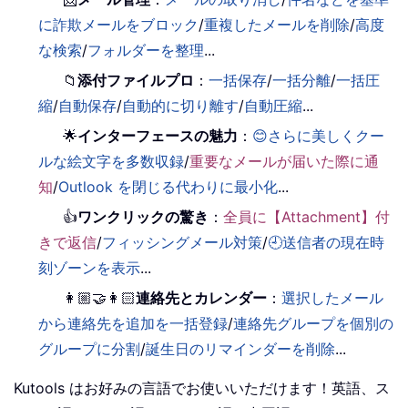
に詐欺メールをブロック
/
重複したメールを削除
/
高度
な検索
/
フォルダーを整理
...
📁
添付ファイルプロ
：
一括保存
/
一括分離
/
一括圧
縮
/
自動保存
/
自動的に切り離す
/
自動圧縮
...
🌟
インターフェースの魅力
：
😊さらに美しくクー
ルな絵文字を多数収録
/
重要なメールが届いた際に通
知
/
Outlook を閉じる代わりに最小化
...
👍
ワンクリックの驚き
：
全員に【Attachment】付
きで返信
/
フィッシングメール対策
/
🕘送信者の現在時
刻ゾーンを表示
...
👩🏼‍🤝‍👩🏻
連絡先とカレンダー
：
選択したメール
から連絡先を追加を一括登録
/
連絡先グループを個別の
グループに分割
/
誕生日のリマインダーを削除
...
Kutools はお好みの言語でお使いいただけます！英語、ス