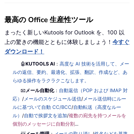
最高の Office 生産性ツール
まったく新しいKutools for Outlook を、100 以
上の驚きの機能とともに体験しましょう！
今すぐ
ダウンロード！
🤖
KUTOOLS AI
：
高度な AI 技術を活用して、メー
ルの返信、要約、最適化、拡張、翻訳、作成など、あ
らゆる操作をラクラクこなします。
📧
メール自動化
：
自動返信（POP および IMAP 対
応）
/
メールのスケジュール送信
/
メール送信時にルー
ルに基づいて自動 CC/BCC
/
自動転送（高度なルー
ル）
/
自動で挨拶文を追加
/
複数の宛先を持つメールを
個別のメッセージに自動分割
...
📨
メール管理
：
メールの取り消し
/
件名などを基準