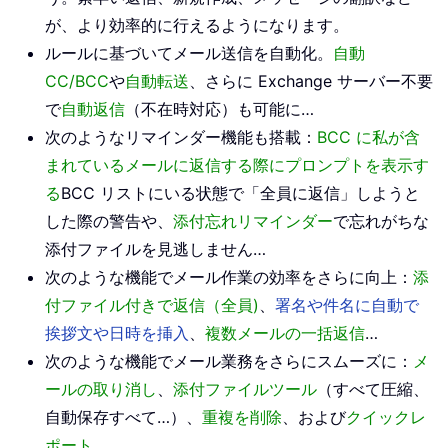
が、より効率的に行えるようになります。
ルールに基づいてメール送信を自動化。
自動
CC/BCC
や
自動転送
、さらに Exchange サーバー不要
で
自動返信
（不在時対応）も可能に…
次のようなリマインダー機能も搭載：
BCC に私が含
まれているメールに返信する際にプロンプトを表示す
る
BCC リストにいる状態で「全員に返信」しようと
した際の警告や、
添付忘れリマインダー
で忘れがちな
添付ファイルを見逃しません…
次のような機能でメール作業の効率をさらに向上：
添
付ファイル付きで返信（全員)
、
署名や件名に自動で
挨拶文や日時を挿入
、
複数メールの一括返信
…
次のような機能でメール業務をさらにスムーズに：
メ
ールの取り消し
、
添付ファイルツール
（すべて圧縮、
自動保存すべて…）、
重複を削除
、および
クイックレ
ポート
…