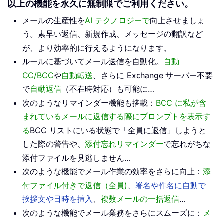
以上の機能を永久に無制限でご利用ください。
メールの生産性を
AI テクノロジーで
向上させましょ
う。素早い返信、新規作成、メッセージの翻訳など
が、より効率的に行えるようになります。
ルールに基づいてメール送信を自動化。
自動
CC/BCC
や
自動転送
、さらに Exchange サーバー不要
で
自動返信
（不在時対応）も可能に…
次のようなリマインダー機能も搭載：
BCC に私が含
まれているメールに返信する際にプロンプトを表示す
る
BCC リストにいる状態で「全員に返信」しようと
した際の警告や、
添付忘れリマインダー
で忘れがちな
添付ファイルを見逃しません…
次のような機能でメール作業の効率をさらに向上：
添
付ファイル付きで返信（全員)
、
署名や件名に自動で
挨拶文や日時を挿入
、
複数メールの一括返信
…
次のような機能でメール業務をさらにスムーズに：
メ