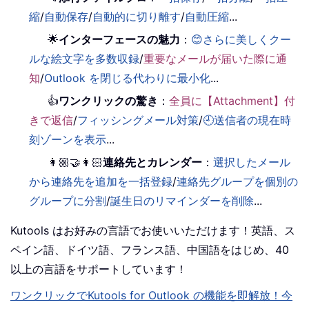
縮
/
自動保存
/
自動的に切り離す
/
自動圧縮
...
🌟
インターフェースの魅力
：
😊さらに美しくクー
ルな絵文字を多数収録
/
重要なメールが届いた際に通
知
/
Outlook を閉じる代わりに最小化
...
👍
ワンクリックの驚き
：
全員に【Attachment】付
きで返信
/
フィッシングメール対策
/
🕘送信者の現在時
刻ゾーンを表示
...
👩🏼‍🤝‍👩🏻
連絡先とカレンダー
：
選択したメール
から連絡先を追加を一括登録
/
連絡先グループを個別の
グループに分割
/
誕生日のリマインダーを削除
...
Kutools はお好みの言語でお使いいただけます！英語、ス
ペイン語、ドイツ語、フランス語、中国語をはじめ、40
以上の言語をサポートしています！
ワンクリックでKutools for Outlook の機能を即解放！今