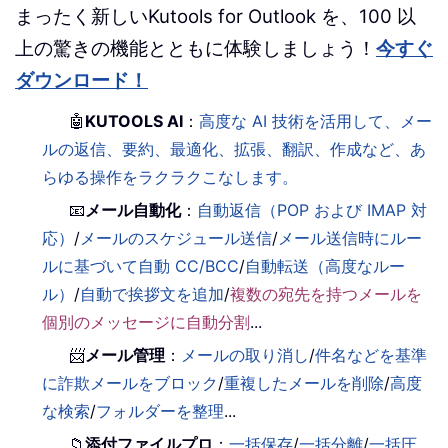
まったく新しいKutools for Outlook を、100 以
上の驚きの機能とともに体験しましょう！
今すぐ
ダウンロード！
🤖
KUTOOLS AI
：
高度な AI 技術を活用して、メー
ルの返信、要約、最適化、拡張、翻訳、作成など、あ
らゆる操作をラクラクこなします。
📧
メール自動化
：
自動返信（POP および IMAP 対
応）
/
メールのスケジュール送信
/
メール送信時にルー
ルに基づいて自動 CC/BCC
/
自動転送（高度なルー
ル）
/
自動で挨拶文を追加
/
複数の宛先を持つメールを
個別のメッセージに自動分割
...
📨
メール管理
：
メールの取り消し
/
件名などを基準
に詐欺メールをブロック
/
重複したメールを削除
/
高度
な検索
/
フォルダーを整理
...
📁
添付ファイルプロ
：
一括保存
/
一括分離
/
一括圧