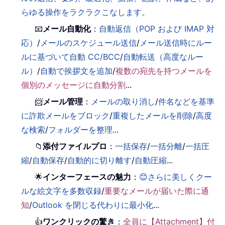
らゆる操作をラクラクこなします。
📧
メール自動化
：
自動返信（POP および IMAP 対
応）
/
メールのスケジュール送信
/
メール送信時にルー
ルに基づいて自動 CC/BCC
/
自動転送（高度なルー
ル）
/
自動で挨拶文を追加
/
複数の宛先を持つメールを
個別のメッセージに自動分割
...
📨
メール管理
：
メールの取り消し
/
件名などを基準
に詐欺メールをブロック
/
重複したメールを削除
/
高度
な検索
/
フォルダーを整理
...
📁
添付ファイルプロ
：
一括保存
/
一括分離
/
一括圧
縮
/
自動保存
/
自動的に切り離す
/
自動圧縮
...
🌟
インターフェースの魅力
：
😊さらに美しくクー
ルな絵文字を多数収録
/
重要なメールが届いた際に通
知
/
Outlook を閉じる代わりに最小化
...
👍
ワンクリックの驚き
：
全員に【Attachment】付