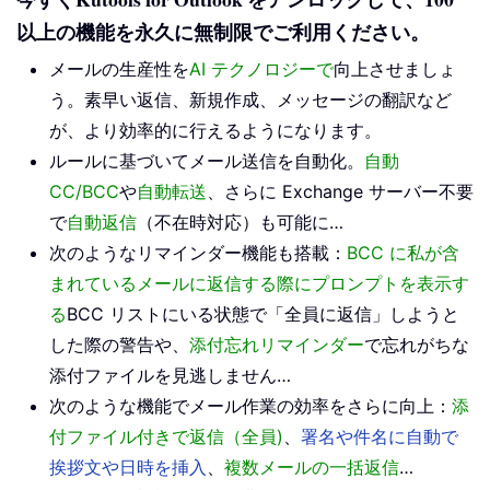
以上の機能を永久に無制限でご利用ください。
メールの生産性を
AI テクノロジーで
向上させましょ
う。素早い返信、新規作成、メッセージの翻訳など
が、より効率的に行えるようになります。
ルールに基づいてメール送信を自動化。
自動
CC/BCC
や
自動転送
、さらに Exchange サーバー不要
で
自動返信
（不在時対応）も可能に…
次のようなリマインダー機能も搭載：
BCC に私が含
まれているメールに返信する際にプロンプトを表示す
る
BCC リストにいる状態で「全員に返信」しようと
した際の警告や、
添付忘れリマインダー
で忘れがちな
添付ファイルを見逃しません…
次のような機能でメール作業の効率をさらに向上：
添
付ファイル付きで返信（全員)
、
署名や件名に自動で
挨拶文や日時を挿入
、
複数メールの一括返信
…