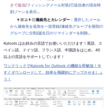
きで返信
/
フィッシングメール対策
/
🕘送信者の現在時
刻ゾーンを表示
...
👩🏼‍🤝‍👩🏻
連絡先とカレンダー
：
選択したメール
から連絡先を追加を一括登録
/
連絡先グループを個別の
グループに分割
/
誕生日のリマインダーを削除
...
Kutools はお好みの言語でお使いいただけます！英語、ス
ペイン語、ドイツ語、フランス語、中国語をはじめ、40
以上の言語をサポートしています！
ワンクリックでKutools for Outlook の機能を即解放！今
すぐダウンロードして、効率を飛躍的にアップさせましょ
う！