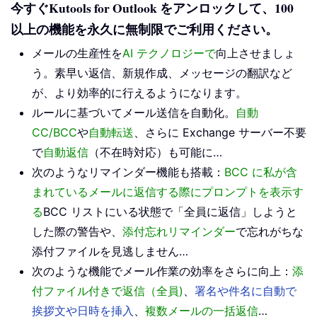
今すぐKutools for Outlook をアンロックして、100
以上の機能を永久に無制限でご利用ください。
メールの生産性を
AI テクノロジーで
向上させましょ
う。素早い返信、新規作成、メッセージの翻訳など
が、より効率的に行えるようになります。
ルールに基づいてメール送信を自動化。
自動
CC/BCC
や
自動転送
、さらに Exchange サーバー不要
で
自動返信
（不在時対応）も可能に…
次のようなリマインダー機能も搭載：
BCC に私が含
まれているメールに返信する際にプロンプトを表示す
る
BCC リストにいる状態で「全員に返信」しようと
した際の警告や、
添付忘れリマインダー
で忘れがちな
添付ファイルを見逃しません…
次のような機能でメール作業の効率をさらに向上：
添
付ファイル付きで返信（全員)
、
署名や件名に自動で
挨拶文や日時を挿入
、
複数メールの一括返信
…