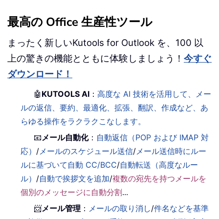
最高の Office 生産性ツール
まったく新しいKutools for Outlook を、100 以
上の驚きの機能とともに体験しましょう！
今すぐ
ダウンロード！
🤖
KUTOOLS AI
：
高度な AI 技術を活用して、メー
ルの返信、要約、最適化、拡張、翻訳、作成など、あ
らゆる操作をラクラクこなします。
📧
メール自動化
：
自動返信（POP および IMAP 対
応）
/
メールのスケジュール送信
/
メール送信時にルー
ルに基づいて自動 CC/BCC
/
自動転送（高度なルー
ル）
/
自動で挨拶文を追加
/
複数の宛先を持つメールを
個別のメッセージに自動分割
...
📨
メール管理
：
メールの取り消し
/
件名などを基準