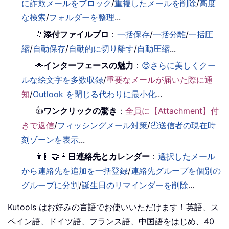
に詐欺メールをブロック
/
重複したメールを削除
/
高度
な検索
/
フォルダーを整理
...
📁
添付ファイルプロ
：
一括保存
/
一括分離
/
一括圧
縮
/
自動保存
/
自動的に切り離す
/
自動圧縮
...
🌟
インターフェースの魅力
：
😊さらに美しくクー
ルな絵文字を多数収録
/
重要なメールが届いた際に通
知
/
Outlook を閉じる代わりに最小化
...
👍
ワンクリックの驚き
：
全員に【Attachment】付
きで返信
/
フィッシングメール対策
/
🕘送信者の現在時
刻ゾーンを表示
...
👩🏼‍🤝‍👩🏻
連絡先とカレンダー
：
選択したメール
から連絡先を追加を一括登録
/
連絡先グループを個別の
グループに分割
/
誕生日のリマインダーを削除
...
Kutools はお好みの言語でお使いいただけます！英語、ス
ペイン語、ドイツ語、フランス語、中国語をはじめ、40