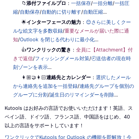
📁
添付ファイルプロ
：
一括保存
/
一括分離
/
一括圧
縮
/
自動保存
/
自動的に切り離す
/
自動圧縮
...
🌟
インターフェースの魅力
：
😊さらに美しくクー
ルな絵文字を多数収録
/
重要なメールが届いた際に通
知
/
Outlook を閉じる代わりに最小化
...
👍
ワンクリックの驚き
：
全員に【Attachment】付
きで返信
/
フィッシングメール対策
/
🕘送信者の現在時
刻ゾーンを表示
...
👩🏼‍🤝‍👩🏻
連絡先とカレンダー
：
選択したメール
から連絡先を追加を一括登録
/
連絡先グループを個別の
グループに分割
/
誕生日のリマインダーを削除
...
Kutools はお好みの言語でお使いいただけます！英語、ス
ペイン語、ドイツ語、フランス語、中国語をはじめ、40
以上の言語をサポートしています！
ワンクリックでKutools for Outlook の機能を即解放！今