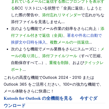
まれているメールに返信する際にプロンプトを表示す
る
BCC リストにいる状態で「全員に返信」しようと
した際の警告や、
添付忘れリマインダー
で忘れがちな
添付ファイルを見逃しません…
次のような機能でメール作業の効率をさらに向上：
添
付ファイル付きで返信（全員)
、
署名や件名に自動で
挨拶文や日時を挿入
、
複数メールの一括返信
…
次のような機能でメール業務をさらにスムーズに：
メ
ールの取り消し
、
添付ファイルツール
（すべて圧縮、
自動保存すべて…）、
重複を削除
、および
クイックレ
ポート
…
これらの高度な機能でOutlook 2024 - 2010 または
Outlook 365 をご活用ください。100+の強力な機能で、
メール体験をさらに快適に！
Kutools for Outlook の全機能を見る
今すぐダ
ウンロード