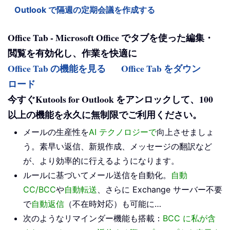
Outlook で隔週の定期会議を作成する
Office Tab - Microsoft Office でタブを使った編集・
閲覧を有効化し、作業を快適に
Office Tab の機能を見る
Office Tab をダウン
ロード
今すぐKutools for Outlook をアンロックして、100
以上の機能を永久に無制限でご利用ください。
メールの生産性を
AI テクノロジーで
向上させましょ
う。素早い返信、新規作成、メッセージの翻訳など
が、より効率的に行えるようになります。
ルールに基づいてメール送信を自動化。
自動
CC/BCC
や
自動転送
、さらに Exchange サーバー不要
で
自動返信
（不在時対応）も可能に…
次のようなリマインダー機能も搭載：
BCC に私が含