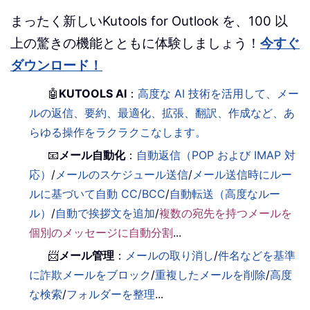
まったく新しいKutools for Outlook を、100 以
上の驚きの機能とともに体験しましょう！
今すぐ
ダウンロード！
🤖
KUTOOLS AI
：
高度な AI 技術を活用して、メー
ルの返信、要約、最適化、拡張、翻訳、作成など、あ
らゆる操作をラクラクこなします。
📧
メール自動化
：
自動返信（POP および IMAP 対
応）
/
メールのスケジュール送信
/
メール送信時にルー
ルに基づいて自動 CC/BCC
/
自動転送（高度なルー
ル）
/
自動で挨拶文を追加
/
複数の宛先を持つメールを
個別のメッセージに自動分割
...
📨
メール管理
：
メールの取り消し
/
件名などを基準
に詐欺メールをブロック
/
重複したメールを削除
/
高度
な検索
/
フォルダーを整理
...