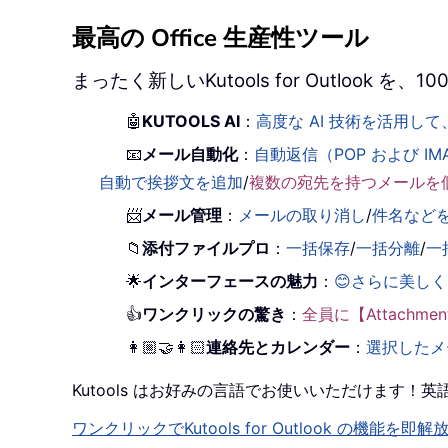
最高の Office 生産性ツール
まったく新しいKutools for Outlook
🤖
KUTOOLS AI
：
高度な AI 技術を活用
📧
メール自動化
：
自動返信（POP および IM
自動で挨拶文を追加
/
複数の宛先を持つメールを
📨
メール管理
：
メールの取り消し
/
件名など
📁
添付ファイルプロ
：
一括保存
/
一括分離
/
一
🌟
インターフェースの魅力
：
😊さらに美し
👍
ワンクリックの驚き
：
全員に【Attachm
👩🏼‍🤝‍👩🏻
連絡先とカレンダー
：
選択したメ
Kutools はお好みの言語でお使いいただけます
ワンクリックでKutools for Outlook の