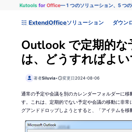
Kutools
for
Office
— 1 つのソリューション、5 つ
ExtendOffice
ソリューション
ダウン
Outlook で定
は、どうすればよい
著者
Siluvia
•
変更日
2024-08-06
通常の予定や会議を別のカレンダーフォルダーに移
す。これは、定期的でない予定や会議の移動に非常
グアンドドロップしようとすると、「アイテムを移