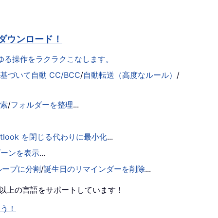
ダウンロード！
らゆる操作をラクラクこなします。
づいて自動 CC/BCC
/
自動転送（高度なルール）
/
検索
/
フォルダーを整理
...
utlook を閉じる代わりに最小化
...
ゾーンを表示
...
ループに分割
/
誕生日のリマインダーを削除
...
0 以上の言語をサポートしています！
ょう！