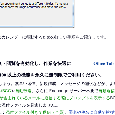
を別のカレンダーに移動するための詳しい手順をご紹介します。
タブを使った編集・閲覧を有効化し、作業を快適に
Office 
ックして、100 以上の機能を永久に無制限でご利用ください。
しょう。素早い返信、新規作成、メッセージの翻訳などが、よ
/BCC
や
自動転送
、さらに Exchange サーバー不要で
自動返信
に私が含まれているメールに返信する際にプロンプトを表示する
B
な添付ファイルを見逃しません…
上：
添付ファイル付きで返信（全員)
、
署名や件名に自動で挨拶