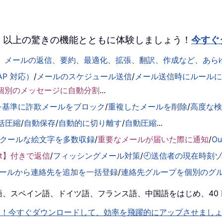
 を、100 以上の驚きの機能とともに体験しましょう！
今すぐ
して、メールの返信、要約、最適化、拡張、翻訳、作成など、あ
AP 対応）
/
メールのスケジュール送信
/
メール送信時にルールに基
個別のメッセージに自動分割
...
を基準に詐欺メールをブロック
/
重複したメールを削除
/
高度な
括圧縮
/
自動保存
/
自動的に切り離す
/
自動圧縮
...
くクールな絵文字を多数収録
/
重要なメールが届いた際に通知
/
O
ent】付きで返信
/
フィッシングメール対策
/
🕘送信者の現在時刻
ールから連絡先を追加を一括登録
/
連絡先グループを個別のグ
！英語、スペイン語、ドイツ語、フランス語、中国語をはじめ、4
機能を即解放！今すぐダウンロードして、効率を飛躍的にアップさせまし