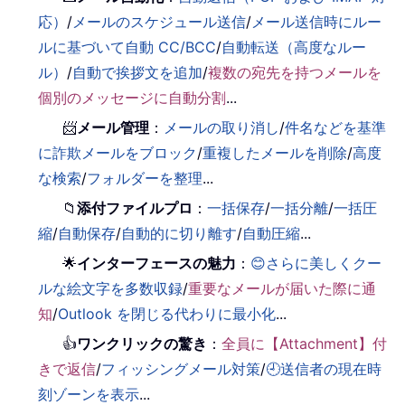
応）
/
メールのスケジュール送信
/
メール送信時にルー
ルに基づいて自動 CC/BCC
/
自動転送（高度なルー
ル）
/
自動で挨拶文を追加
/
複数の宛先を持つメールを
個別のメッセージに自動分割
...
📨
メール管理
：
メールの取り消し
/
件名などを基準
に詐欺メールをブロック
/
重複したメールを削除
/
高度
な検索
/
フォルダーを整理
...
📁
添付ファイルプロ
：
一括保存
/
一括分離
/
一括圧
縮
/
自動保存
/
自動的に切り離す
/
自動圧縮
...
🌟
インターフェースの魅力
：
😊さらに美しくクー
ルな絵文字を多数収録
/
重要なメールが届いた際に通
知
/
Outlook を閉じる代わりに最小化
...
👍
ワンクリックの驚き
：
全員に【Attachment】付
きで返信
/
フィッシングメール対策
/
🕘送信者の現在時
刻ゾーンを表示
...