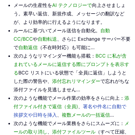
メールの生産性を
AI テクノロジーで
向上させましょ
う。素早い返信、新規作成、メッセージの翻訳など
が、より効率的に行えるようになります。
ルールに基づいてメール送信を自動化。
自動
CC/BCC
や
自動転送
、さらに Exchange サーバー不要
で
自動返信
（不在時対応）も可能に…
次のようなリマインダー機能も搭載：
BCC に私が含
まれているメールに返信する際にプロンプトを表示す
る
BCC リストにいる状態で「全員に返信」しようと
した際の警告や、
添付忘れリマインダー
で忘れがちな
添付ファイルを見逃しません…
次のような機能でメール作業の効率をさらに向上：
添
付ファイル付きで返信（全員)
、
署名や件名に自動で
挨拶文や日時を挿入
、
複数メールの一括返信
…
次のような機能でメール業務をさらにスムーズに：
メ
ールの取り消し
、
添付ファイルツール
（すべて圧縮、