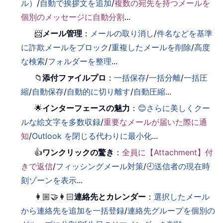
ル）
/
自動で挨拶文を追加
/
複数の宛先を持つメールを
個別のメッセージに自動分割
...
📨
メール管理
：
メールの取り消し
/
件名などを基準
に詐欺メールをブロック
/
重複したメールを削除
/
高度
な検索
/
フォルダーを整理
...
📁
添付ファイルプロ
：
一括保存
/
一括分離
/
一括圧
縮
/
自動保存
/
自動的に切り離す
/
自動圧縮
...
🌟
インターフェースの魅力
：
😊さらに美しくクー
ルな絵文字を多数収録
/
重要なメールが届いた際に通
知
/
Outlook を閉じる代わりに最小化
...
👍
ワンクリックの驚き
：
全員に【Attachment】付
きで返信
/
フィッシングメール対策
/
🕘送信者の現在時
刻ゾーンを表示
...
👩🏼‍🤝‍👩🏻
連絡先とカレンダー
：
選択したメール
から連絡先を追加を一括登録
/
連絡先グループを個別の