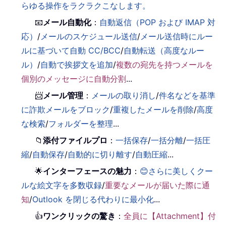
らゆる操作をラクラクこなします。
📧
メール自動化
：
自動返信（POP および IMAP 対
応）
/
メールのスケジュール送信
/
メール送信時にルー
ルに基づいて自動 CC/BCC
/
自動転送（高度なルー
ル）
/
自動で挨拶文を追加
/
複数の宛先を持つメールを
個別のメッセージに自動分割
...
📨
メール管理
：
メールの取り消し
/
件名などを基準
に詐欺メールをブロック
/
重複したメールを削除
/
高度
な検索
/
フォルダーを整理
...
📁
添付ファイルプロ
：
一括保存
/
一括分離
/
一括圧
縮
/
自動保存
/
自動的に切り離す
/
自動圧縮
...
🌟
インターフェースの魅力
：
😊さらに美しくクー
ルな絵文字を多数収録
/
重要なメールが届いた際に通
知
/
Outlook を閉じる代わりに最小化
...
👍
ワンクリックの驚き
：
全員に【Attachment】付