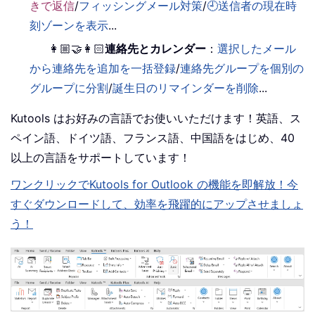
きで返信
/
フィッシングメール対策
/
🕘送信者の現在時
刻ゾーンを表示
...
👩🏼‍🤝‍👩🏻
連絡先とカレンダー
：
選択したメール
から連絡先を追加を一括登録
/
連絡先グループを個別の
グループに分割
/
誕生日のリマインダーを削除
...
Kutools はお好みの言語でお使いいただけます！英語、ス
ペイン語、ドイツ語、フランス語、中国語をはじめ、40
以上の言語をサポートしています！
ワンクリックでKutools for Outlook の機能を即解放！今
すぐダウンロードして、効率を飛躍的にアップさせましょ
う！