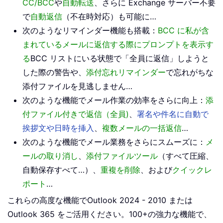
CC/BCC
や
自動転送
、さらに Exchange サーバー不要
で
自動返信
（不在時対応）も可能に…
次のようなリマインダー機能も搭載：
BCC に私が含
まれているメールに返信する際にプロンプトを表示す
る
BCC リストにいる状態で「全員に返信」しようと
した際の警告や、
添付忘れリマインダー
で忘れがちな
添付ファイルを見逃しません…
次のような機能でメール作業の効率をさらに向上：
添
付ファイル付きで返信（全員)
、
署名や件名に自動で
挨拶文や日時を挿入
、
複数メールの一括返信
…
次のような機能でメール業務をさらにスムーズに：
メ
ールの取り消し
、
添付ファイルツール
（すべて圧縮、
自動保存すべて…）、
重複を削除
、および
クイックレ
ポート
…
これらの高度な機能でOutlook 2024 - 2010 または
Outlook 365 をご活用ください。100+の強力な機能で、